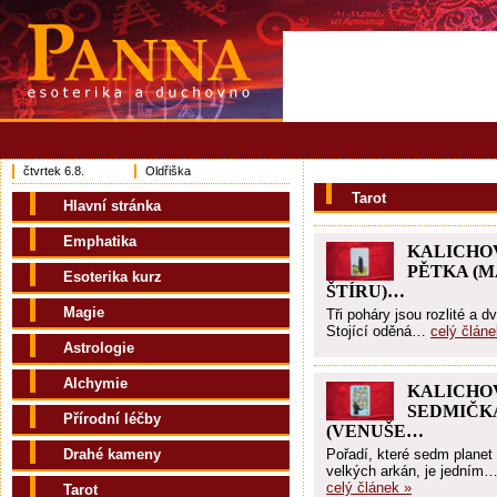
čtvrtek 6.8.
Oldřiška
Tarot
Hlavní stránka
Emphatika
KALICHO
PĚTKA (M
Esoterika kurz
ŠTÍRU)…
Magie
Tři poháry jsou rozlité a dv
Stojící oděná…
celý článe
Astrologie
Alchymie
KALICHO
SEDMIČK
Přírodní léčby
(VENUŠE…
Drahé kameny
Pořadí, které sedm planet
velkých arkán, je jedním
celý článek »
Tarot