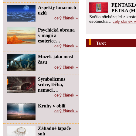
PENTAKL
Aspekty lunárních
PĚTKA (
uzlů
Světlo přicházející z koste
celý článek »
esoterická…
celý článek »
Psychická obrana
v magii a
esoterice…
Tarot
celý článek »
Mozek jako most
času
celý článek »
Symbolizmus
srdce, léčba,
nemoci,…
celý článek »
Kruhy v obilí
celý článek »
Záhadné lapače
snů