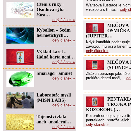
Čtení z ruky -
Waiteova ilustrace je nic
Osudová rýha –
v rozporu s tímto…
celý č
čára…
celý článek »
MEČOVÁ
Kybalion – Sedm
OSMIČKA
hermetických…
(JUPITER…
celý článek »
Když kandidát podstupuje i
zavážou mu oči a lanem,
celý článek »
Výklad karet -
žádná karta není…
celý článek »
MEČOVÁ 
(SLUNCE
Smaragd - amulet
Zkázu zobrazuje jako tělo,
prokláto deseti meči,…
ce
celý článek »
Laboratoře mysli
PENTAKL
(MISN LABS)
TROJKA (
celý článek »
KOZOROHU)…
Kozoroh se objevuje ve tř
Tajemství zlata
pentaklech, protože jejic
aneb „moderní…
celý článek »
celý článek »