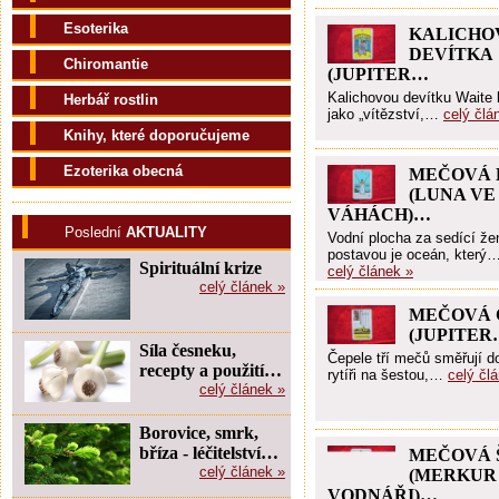
Esoterika
KALICHO
DEVÍTKA
Chiromantie
(JUPITER…
Kalichovou devítku Waite
Herbář rostlin
jako „vítězství,…
celý člá
Knihy, které doporučujeme
Ezoterika obecná
MEČOVÁ 
(LUNA VE
VÁHÁCH)…
Poslední
AKTUALITY
Vodní plocha za sedící ž
postavou je oceán, který
Spirituální krize
celý článek »
celý článek »
MEČOVÁ 
(JUPITER
Síla česneku,
Čepele tří mečů směřují do
recepty a použití…
rytíři na šestou,…
celý čl
celý článek »
Borovice, smrk,
bříza - léčitelství…
MEČOVÁ 
celý článek »
(MERKUR
VODNÁŘI)…