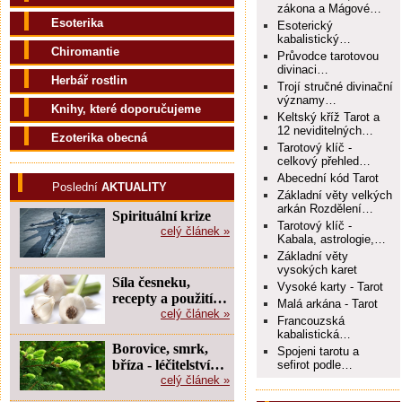
zákona a Mágové…
Esoterika
Esoterický
kabalistický…
Chiromantie
Průvodce tarotovou
divinaci…
Herbář rostlin
Trojí stručné divinační
významy…
Knihy, které doporučujeme
Keltský kříž Tarot a
12 neviditelných…
Ezoterika obecná
Tarotový klíč -
celkový přehled…
Abecední kód Tarot
Poslední
AKTUALITY
Základní věty velkých
arkán Rozdělení…
Spirituální krize
Tarotový klíč -
celý článek »
Kabala, astrologie,…
Základní věty
vysokých karet
Síla česneku,
Vysoké karty - Tarot
recepty a použití…
Malá arkána - Tarot
celý článek »
Francouzská
kabalistická…
Borovice, smrk,
Spojeni tarotu a
bříza - léčitelství…
sefirot podle…
celý článek »