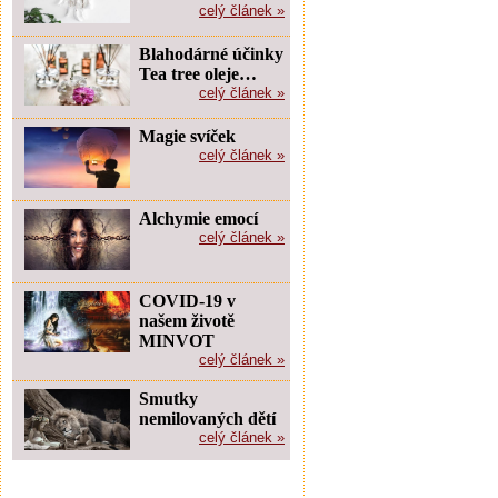
celý článek »
Blahodárné účinky
Tea tree oleje…
celý článek »
Magie svíček
celý článek »
Alchymie emocí
celý článek »
COVID-19 v
našem životě
MINVOT
celý článek »
Smutky
nemilovaných dětí
celý článek »