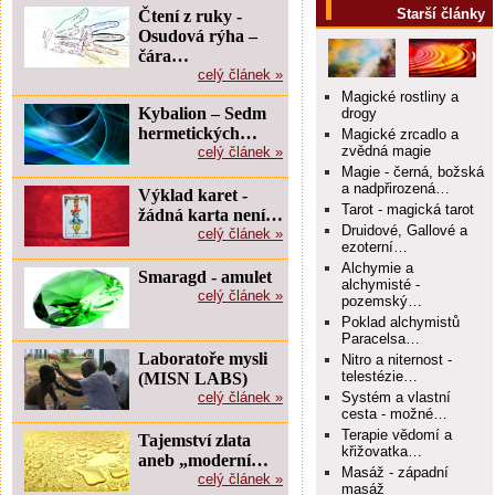
Starší články
Čtení z ruky -
Osudová rýha –
čára…
celý článek »
Magické rostliny a
Kybalion – Sedm
drogy
hermetických…
Magické zrcadlo a
zvědná magie
celý článek »
Magie - černá, božská
a nadpřirozená…
Výklad karet -
Tarot - magická tarot
žádná karta není…
Druidové, Gallové a
celý článek »
ezoterní…
Alchymie a
Smaragd - amulet
alchymisté -
celý článek »
pozemský…
Poklad alchymistů
Paracelsa…
Laboratoře mysli
Nitro a niternost -
telestézie…
(MISN LABS)
celý článek »
Systém a vlastní
cesta - možné…
Terapie vědomí a
Tajemství zlata
křižovatka…
aneb „moderní…
Masáž - západní
celý článek »
masáž