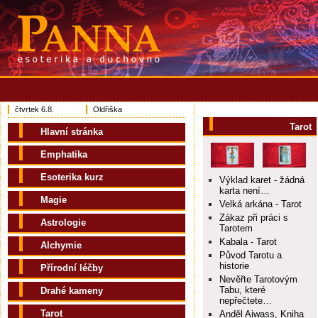
čtvrtek 6.8.
Oldřiška
Tarot
Hlavní stránka
Emphatika
Esoterika kurz
Výklad karet - žádná
karta není…
Magie
Velká arkána - Tarot
Zákaz při práci s
Astrologie
Tarotem
Kabala - Tarot
Alchymie
Původ Tarotu a
historie
Přírodní léčby
Nevěřte Tarotovým
Tabu, které
Drahé kameny
nepřečtete…
Tarot
Anděl Aiwass, Kniha