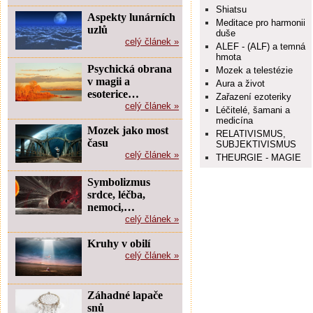
Shiatsu
Aspekty lunárních
Meditace pro harmonii
uzlů
duše
celý článek »
ALEF - (ALF) a temná
hmota
Psychická obrana
Mozek a telestézie
v magii a
Aura a život
esoterice…
Zařazení ezoteriky
celý článek »
Léčitelé, šamani a
medicína
Mozek jako most
RELATIVISMUS,
času
SUBJEKTIVISMUS
celý článek »
THEURGIE - MAGIE
Symbolizmus
srdce, léčba,
nemoci,…
celý článek »
Kruhy v obilí
celý článek »
Záhadné lapače
snů