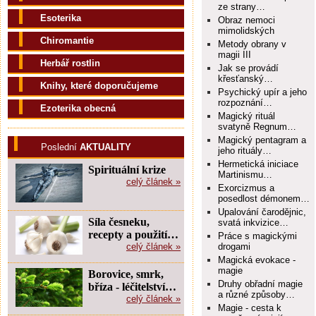
ze strany…
Esoterika
Obraz nemoci
mimolidských
Chiromantie
Metody obrany v
magii III
Herbář rostlin
Jak se provádí
křesťanský…
Knihy, které doporučujeme
Psychický upír a jeho
rozpoznání…
Ezoterika obecná
Magický rituál
svatyně Regnum…
Magický pentagram a
Poslední
AKTUALITY
jeho rituály…
Hermetická iniciace
Spirituální krize
Martinismu…
celý článek »
Exorcizmus a
posedlost démonem…
Upalování čarodějnic,
Síla česneku,
svatá inkvizice…
recepty a použití…
Práce s magickými
celý článek »
drogami
Magická evokace -
magie
Borovice, smrk,
Druhy obřadní magie
bříza - léčitelství…
a různé způsoby…
celý článek »
Magie - cesta k