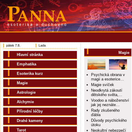
pátek 7.8.
Lada
Magie
Hlavní stránka
Emphatika
Esoterika kurz
Psychická obrana v
magii a esoterice…
Magie
Magie svíček
Neodkrytá zákoutí
Astrologie
dětského světa,…
Voodoo a náboženství
Alchymie
jak jej neznáte…
Rady zkušeného
Přírodní léčby
ďábla
Důvody psychického
Drahé kameny
útoku
Tarot
Neokultní nebezpečí