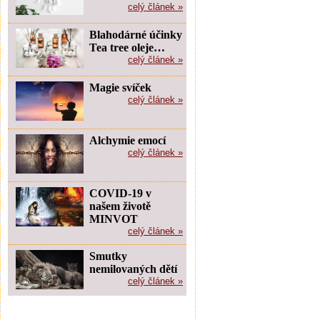
celý článek »
Blahodárné účinky
Tea tree oleje…
celý článek »
Magie svíček
celý článek »
Alchymie emocí
celý článek »
COVID-19 v
našem životě
MINVOT
celý článek »
Smutky
nemilovaných dětí
celý článek »