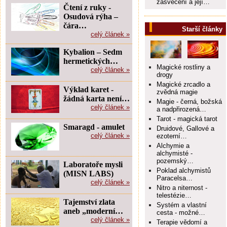
zasvěcení a její…
Čtení z ruky -
Osudová rýha –
čára…
Starší články
celý článek »
Kybalion – Sedm
hermetických…
Magické rostliny a
celý článek »
drogy
Magické zrcadlo a
Výklad karet -
zvědná magie
žádná karta není…
Magie - černá, božská
celý článek »
a nadpřirozená…
Tarot - magická tarot
Smaragd - amulet
Druidové, Gallové a
celý článek »
ezoterní…
Alchymie a
alchymisté -
pozemský…
Laboratoře mysli
Poklad alchymistů
(MISN LABS)
Paracelsa…
celý článek »
Nitro a niternost -
telestézie…
Tajemství zlata
Systém a vlastní
aneb „moderní…
cesta - možné…
celý článek »
Terapie vědomí a