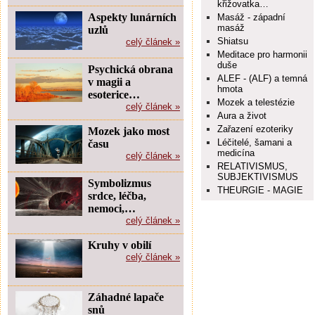
křižovatka…
Aspekty lunárních
Masáž - západní
masáž
uzlů
Shiatsu
celý článek »
Meditace pro harmonii
duše
Psychická obrana
ALEF - (ALF) a temná
v magii a
hmota
esoterice…
Mozek a telestézie
celý článek »
Aura a život
Zařazení ezoteriky
Mozek jako most
Léčitelé, šamani a
času
medicína
celý článek »
RELATIVISMUS,
SUBJEKTIVISMUS
Symbolizmus
THEURGIE - MAGIE
srdce, léčba,
nemoci,…
celý článek »
Kruhy v obilí
celý článek »
Záhadné lapače
snů