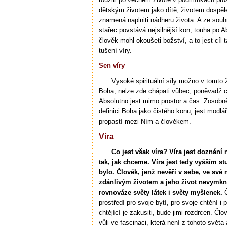
dětským životem jako dítě, životem dospěl
znamená naplniti nádheru života. A ze souhr
stařec povstává nejsilnější kon, touha po 
člověk mohl okoušeti božství, a to jest cíl
tušení víry.
Sen víry
Vysoké spirituální síly možno v tomto 
Boha, nelze zde chápati vůbec, poněvadž 
Absolutno jest mimo prostor a čas. Zosobn
definici Boha jako čistého konu, jest modl
propastí mezi Ním a člověkem.
Víra
Co jest však víra? Víra jest doznání 
tak, jak chceme. Víra jest tedy vyšším s
bylo. Člověk, jenž nevěří v sebe, ve své
zdánlivým životem a jeho život nevymkn
rovnováze světy látek i světy myšlenek.
Č
prostředí pro svoje bytí, pro svoje chtění i
chtějící je zakusiti, bude jimi rozdrcen. Č
vůli ve fascinaci, která není z tohoto svět