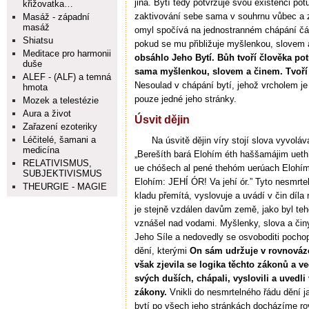
jiná. Bytí tedy potvrzuje svou existenci p
křižovatka…
zaktivování sebe sama v souhrnu vůbec a z
Masáž - západní
masáž
omyl spočívá na jednostranném chápání čás
Shiatsu
pokud se mu přibližuje myšlenkou, slovem
Meditace pro harmonii
obsáhlo Jeho Bytí. Bůh tvoří člověka p
duše
sama myšlenkou, slovem a činem. Tvoří
ALEF - (ALF) a temná
Nesoulad v chápání bytí, jehož vrcholem j
hmota
pouze jedné jeho stránky.
Mozek a telestézie
Aura a život
Úsvit dějin
Zařazení ezoteriky
Léčitelé, šamani a
Na úsvitě dějin víry stojí slova vyvol
medicína
„Berešíth bará Elohím éth haššamájim ueth
RELATIVISMUS,
ue chóšech al pené thehóm uerúach Elohím
SUBJEKTIVISMUS
Elohím: JEHÍ ÓR! Va jehí ór.” Tyto nesmrte
THEURGIE - MAGIE
kladu přemítá, vyslovuje a uvádí v čin díl
je stejně vzdálen davům země, jako byl teh
vznášel nad vodami. Myšlenky, slova a činy 
Jeho Síle a nedovedly se osvoboditi pocho
dění, kterými
On sám udržuje v rovnováz
však zjevila se logika těchto zákonů a ve
svých duších, chápali, vyslovili a uvedli 
zákony.
Vnikli do nesmrtelného řádu dění j
bytí po všech jeho stránkách docházíme ro