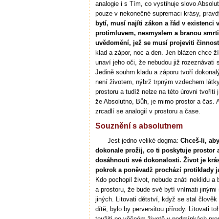
analogie i s Tím, co vystihuje slovo Absolu
pouze v nekonečné supremaci krásy, pravd
bytí, musí najíti zákon a řád v existenci
protimluvem, nesmyslem a branou smrti. 
uvědomění, jež se musí projeviti činnost
klad a zápor, noc a den. Jen blázen chce ž
unaví jeho oči, že nebudou již rozeznávati 
Jedině souhrn kladu a záporu tvoří dokonalý
není životem, nýbrž trpným vzdechem látky.
prostoru a tudíž nelze na této úrovni tvořiti
že Absolutno, Bůh, je mimo prostor a čas. 
zrcadlí se analogií v prostoru a čase.
Souznění s absolutnem
Jest jedno veliké dogma:
Chceš-li, ab
dokonale prožij, co ti poskytuje prostor 
dosáhnouti své dokonalosti. Život je kr
pokrok a poněvadž prochází protiklady j
Kdo pochopil život, nebude znáti neklidu a
a prostoru, že bude své bytí vnímati jinými 
jiných. Litovati dětství, když se stal člověk
dítě, bylo by perversitou přírody. Litovati 
toužiti po věčném životě v podmínkách prost