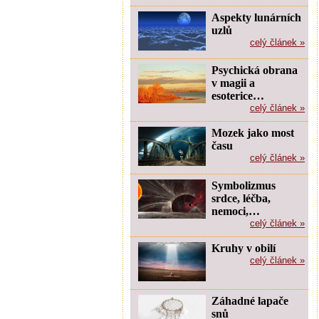
Aspekty lunárních
uzlů
celý článek »
Psychická obrana
v magii a
esoterice…
celý článek »
Mozek jako most
času
celý článek »
Symbolizmus
srdce, léčba,
nemoci,…
celý článek »
Kruhy v obilí
celý článek »
Záhadné lapače
snů