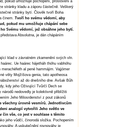
otud, pokud umožňuje pochopení, proslovení a
e stránky kladu a záporu částečně. Veškerý
tečné stránky bytí. Člověk tvoří Boha
 a činem.
Tvoří ho svému vědomí, aby
otud, pokud mu umožňuje chápání sebe
 ho Svému vědomí, jež obsáhne jeho bytí.
e představa Absolutna, je dán chápáním
ávající klad v závratném zkamenění svých vln.
 haárec. Ue haárec hájetháh thóhu vabhóhu
 merachéfeth al pené hammájim. Vajjómer
lné věty Mojžíšova genia, tato apotheosa
a náboženství až do dnešního dne. Avšak Bůh
dy, kdy jeho Oživující Tvůrčí Dech se
národů nedovedly je kolektivně přiblížiti
pením Jeho Milosrdenství z pout zákonů
e všechny úrovně vesmírů. Jednotlivcům
deni analogií vytvořili Jeho světlo ve
v čin vše, co jest v souhlase s těmito
ako jeho vůdčí, činorodá složka. Pochopením
vnováhy. A uskutečnění rovnováhy je