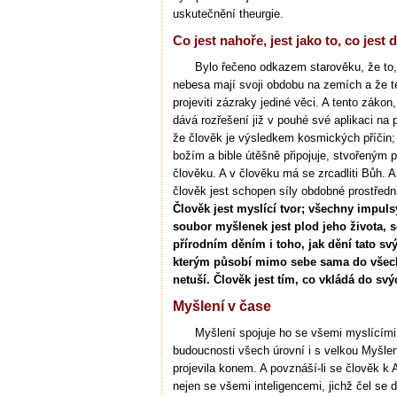
uskutečnění theurgie.
Co jest nahoře, jest jako to, co jest 
Bylo řečeno odkazem starověku, že to, c
nebesa mají svoji obdobu na zemích a že t
projeviti zázraky jediné věci. A tento zákon
dává rozřešení již v pouhé své aplikaci na
že člověk je výsledkem kosmických příčin;
božím a bible útěšně připojuje, stvořeným p
člověku. A v člověku má se zrcadliti Bůh. A 
člověk jest schopen síly obdobné prostřed
Člověk jest myslící tvor; všechny impulsy
soubor myšlenek jest plod jeho života,
přírodním děním i toho, jak dění tato 
kterým působí mimo sebe sama do všech ú
netuší. Člověk jest tím, co vkládá do sv
Myšlení v čase
Myšlení spojuje ho se všemi myslícími i
budoucnosti všech úrovní i s velkou Myšlen
projevila konem. A povznáší-li se člověk k
nejen se všemi inteligencemi, jichž čel se