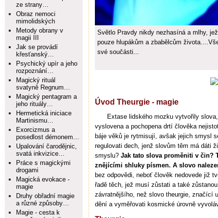
ze strany…
Obraz nemoci
mimolidských
Metody obrany v
Světlo Pravdy nikdy nezhasíná a mlhy, jež
magii III
pouze hlupákům a zbabělcům života....Vše,
Jak se provádí
své součásti...
křesťanský…
Psychický upír a jeho
rozpoznání…
Magický rituál
svatyně Regnum…
Magický pentagram a
Úvod Theurgie - magie
jeho rituály…
Hermetická iniciace
Extase lidského mozku vytvořily slova, 
Martinismu…
vyslovena a pochopena drtí člověka nejist
Exorcizmus a
báje věků je rytmisují, avšak jejich smysl
posedlost démonem…
regulovati dech, jenž slovům těm má dáti ži
Upalování čarodějnic,
svatá inkvizice…
smyslu?
Jak tato slova proměniti v čin?
Práce s magickými
znějícími shluky písmen. A slovo nalezen
drogami
bez odpovědi, neboť člověk nedovede již tvoř
Magická evokace -
řadě těch, jež musí zůstati a také zůstan
magie
závratnějšího, než slovo theurgie, značící umě
Druhy obřadní magie
a různé způsoby…
dění a vyměřovati kosmické úrovně vyvoláva
Magie - cesta k