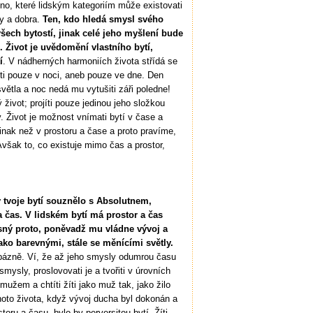
tno, které lidským kategoriím může existovati
y a dobra.
Ten, kdo hledá smysl svého
 všech bytostí, jinak celé jeho myšlení bude
Život je uvědomění vlastního bytí,
í
. V nádherných harmoniích života střídá se
íti pouze v noci, aneb pouze ve dne. Den
světla a noc nedá mu vytušiti záři poledne!
 život; projíti pouze jedinou jeho složkou
 Život je možnost vnímati bytí v čase a
 jinak než v prostoru a čase a proto pravíme,
Avšak to, co existuje mimo čas a prostor,
y tvoje bytí souznělo s Absolutnem,
a čas. V lidském bytí má prostor a čas
ásný proto, poněvadž mu vládne vývoj a
ako barevnými, stále se měnícími světly.
 bázně. Ví, že až jeho smysly odumrou času
smysly, proslovovati je a tvořiti v úrovních
 mužem a chtíti žíti jako muž tak, jako žilo
tohoto života, když vývoj ducha byl dokonán a
oru a času, bylo by perversitou bytí. Žíti