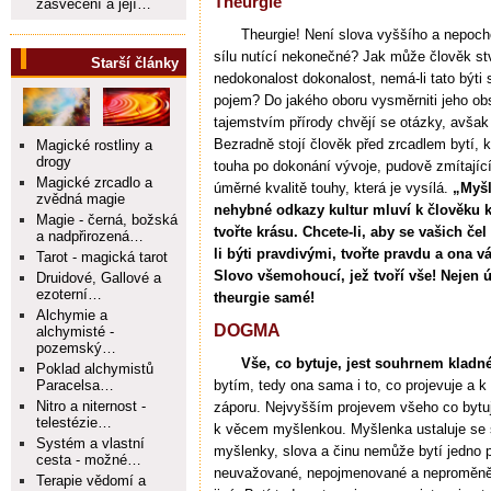
Theurgie
zasvěcení a její…
Theurgie! Není slova vyššího a nepoch
sílu nutící nekonečné? Jak může člověk stvo
Starší články
nedokonalost dokonalost, nemá-li tato býti
pojem? Do jakého oboru vysměrniti jeho o
tajemstvím přírody chvějí se otázky, avšak 
Bezradně stojí člověk před zrcadlem bytí, 
Magické rostliny a
drogy
touha po dokonání vývoje, pudově zmítající v
Magické zrcadlo a
úměrné kvalitě touhy, která je vysílá.
„Myšl
zvědná magie
nehybné odkazy kultur mluví k člověku k
Magie - černá, božská
tvořte krásu. Chcete-li, aby se vašich če
a nadpřirozená…
li býti pravdivými, tvořte pravdu a ona 
Tarot - magická tarot
Slovo všemohoucí, jež tvoří vše! Nejen ú
Druidové, Gallové a
ezoterní…
theurgie samé!
Alchymie a
DOGMA
alchymisté -
pozemský…
Vše, co bytuje, jest souhrnem kladné
Poklad alchymistů
Paracelsa…
bytím, tedy ona sama i to, co projevuje a k
Nitro a niternost -
záporu. Nejvyšším projevem všeho co bytuje
telestézie…
k věcem myšlenkou. Myšlenka ustaluje se 
Systém a vlastní
myšlenky, slova a činu nemůže bytí jedno po
cesta - možné…
neuvažované, nepojmenované a neproměněné
Terapie vědomí a