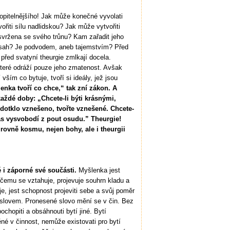
opitelnějšího! Jak může konečné vyvolati
řiti sílu nadlidskou? Jak může vytvořiti
 svržena se svého trůnu? Kam zařadit jeho
bsah? Je podvodem, aneb tajemstvím? Před
před svatyní theurgie zmlkají docela.
které odráží pouze jeho zmatenost. Avšak
ším co bytuje, tvoří si ideály, jež jsou
enka tvoří co chce,“ tak zní zákon. A
aždé doby: „Chcete-li býti krásnými,
l dotklo vznešeno, tvořte vznešené. Chcete-
vás vysvobodí z pout osudu.” Theurgie!
rovně kosmu, nejen bohy, ale i theurgii
 i záporné své součásti.
Myšlenka jest
 čemu se vztahuje, projevuje souhrn kladu a
, jest schopnost projeviti sebe a svůj poměr
slovem. Pronesené slovo mění se v čin. Bez
chopiti a obsáhnouti bytí jiné. Bytí
 v činnost, nemůže existovati pro bytí