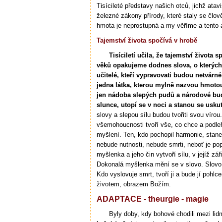
Tisícileté představy našich otců, jichž atav
železné zákony přírody, které staly se člově
hmota je neprostupná a my věříme a tento
Tajemství života spočívá v hrobě
Tisíciletí učila, že tajemství života
věků opakujeme dodnes slova, o kterých
učitelé, kteří vypravovati budou netvárn
jedna látka, kterou mylně nazvou hmotou
jen nádoba slepých pudů a národové budo
slunce, utopí se v noci a stanou se usku
slovy a slepou sílu budou tvořiti svou vír
všemohoucnosti tvoří vše, co chce a podl
myšlení. Ten, kdo pochopil harmonie, stan
nebude nutnosti, nebude smrti, neboť je pop
myšlenka a jeho čin vytvoří sílu, v jejíž z
Dokonalá myšlenka mění se v slovo. Slovo
Kdo vyslovuje smrt, tvoří ji a bude jí pohlce
životem, obrazem Božím.
ADAPTACE - theurgie - magie
Byly doby, kdy bohové chodili mezi li