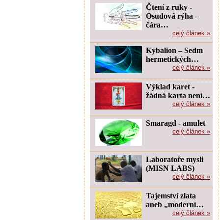
Čtení z ruky -
Osudová rýha –
čára…
celý článek »
Kybalion – Sedm
hermetických…
celý článek »
Výklad karet -
žádná karta není…
celý článek »
Smaragd - amulet
celý článek »
Laboratoře mysli
(MISN LABS)
celý článek »
Tajemství zlata
aneb „moderní…
celý článek »