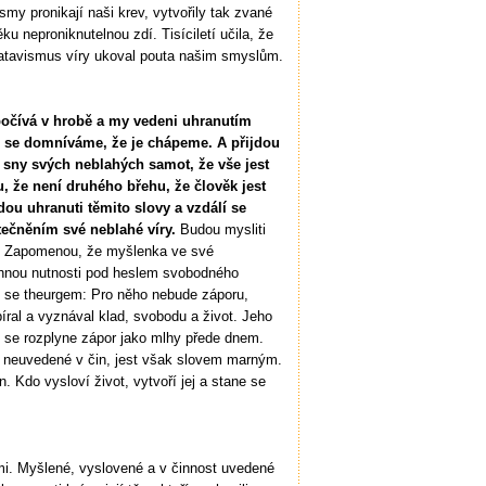
ismy pronikají naši krev, vytvořily tak zvané
ku neproniknutelnou zdí. Tisíciletí učila, že
 atavismus víry ukoval pouta našim smyslům.
 spočívá v hrobě a my vedeni uhranutím
 se domníváme, že je chápeme. A přijdou
é sny svých neblahých samot, že vše jest
, že není druhého břehu, že člověk jest
u uhranuti těmito slovy a vzdálí se
tečněním své neblahé víry.
Budou mysliti
ou. Zapomenou, že myšlenka ve své
ehnou nutnosti pod heslem svobodného
e se theurgem: Pro něho nebude záporu,
íral a vyznával klad, svobodu a život. Jeho
áři se rozplyne zápor jako mlhy přede dnem.
 neuvedené v čin, jest však slovem marným.
n. Kdo vysloví život, vytvoří jej a stane se
dmi. Myšlené, vyslovené a v činnost uvedené