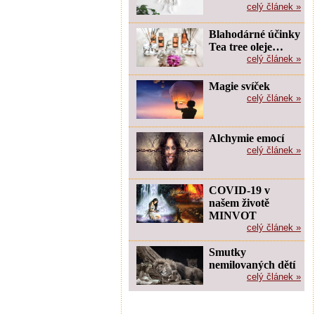
celý článek »
Blahodárné účinky
Tea tree oleje…
celý článek »
Magie svíček
celý článek »
Alchymie emocí
celý článek »
COVID-19 v
našem životě
MINVOT
celý článek »
Smutky
nemilovaných dětí
celý článek »