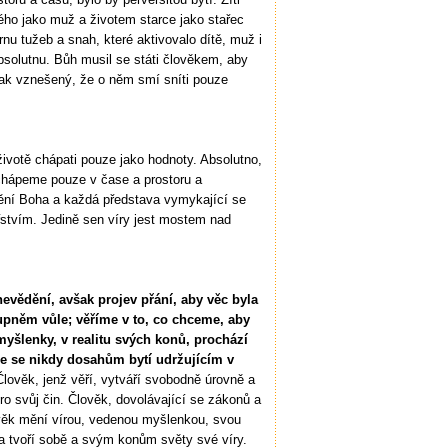
ého jako muž a životem starce jako stařec
nu tužeb a snah, které aktivovalo dítě, muž i
Absolutnu. Bůh musil se státi člověkem, aby
 tak vznešený, že o něm smí sníti pouze
životě chápati pouze jako hodnoty. Absolutno,
chápeme pouze v čase a prostoru a
ění Boha a každá představa vymykající se
ářstvím. Jedině sen víry jest mostem nad
nevědění, avšak projev přání, aby věc byla
tupněm vůle; věříme v to, co chceme, aby
 myšlenky, v realitu svých konů, prochází
e se nikdy dosahům bytí udržujícím v
lověk, jenž věří, vytváří svobodně úrovně a
 pro svůj čin. Člověk, dovolávající se zákonů a
lověk mění vírou, vedenou myšlenkou, svou
a a tvoří sobě a svým konům světy své víry.