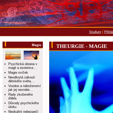
Studium
|
Přihl
Magie
THEURGIE - MAGIE
Psychická obrana v
magii a esoterice…
Magie svíček
Neodkrytá zákoutí
dětského světa,…
Voodoo a náboženství
jak jej neznáte…
Rady zkušeného
ďábla
Důvody psychického
útoku
Neokultní nebezpečí