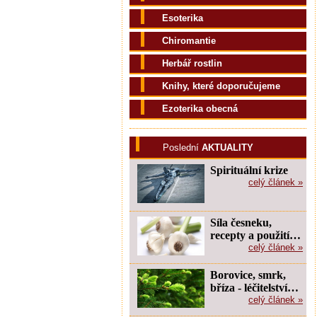
Esoterika
Chiromantie
Herbář rostlin
Knihy, které doporučujeme
Ezoterika obecná
Poslední
AKTUALITY
Spirituální krize
celý článek »
Síla česneku,
recepty a použití…
celý článek »
Borovice, smrk,
bříza - léčitelství…
celý článek »