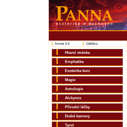
čtvrtek 6.8.
Oldřiška
Hlavní stránka
Emphatika
Esoterika kurz
Magie
Astrologie
Alchymie
Přírodní léčby
Drahé kameny
Tarot