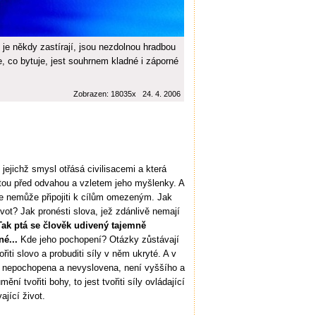
 je někdy zastírají, jsou nezdolnou hradbou
 co bytuje, jest souhrnem kladné i záporné
Zobrazen: 18035x 24. 4. 2006
jejichž smysl otřásá civilisacemi a která
otou před odvahou a vzletem jeho myšlenky. A
 se nemůže připojiti k cílům omezeným. Jak
vot? Jak pronésti slova, jež zdánlivě nemají
 Tak ptá se člověk udivený tajemně
é...
Kde jeho pochopení? Otázky zůstávají
iti slovo a probuditi síly v něm ukryté. A v
ou nepochopena a nevyslovena, není vyššího a
ní tvořiti bohy, to jest tvořiti síly ovládající
jící život.