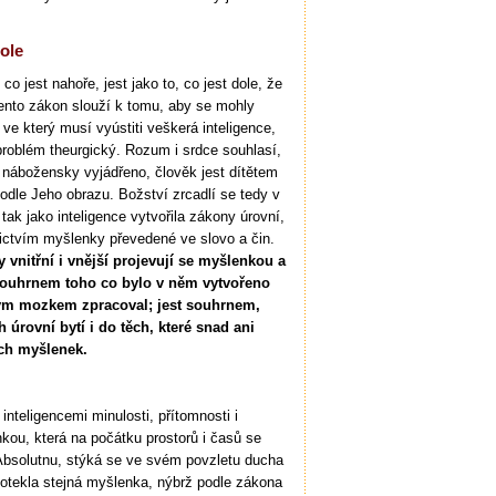
dole
o jest nahoře, jest jako to, co jest dole, že
ento zákon slouží k tomu, aby se mohly
, ve který musí vyústiti veškerá inteligence,
 problém theurgický. Rozum i srdce souhlasí,
 nábožensky vyjádřeno, člověk jest dítětem
odle Jeho obrazu. Božství zrcadlí se tedy v
tak jako inteligence vytvořila zákony úrovní,
nictvím myšlenky převedené ve slovo a čin.
 vnitřní i vnější projevují se myšlenkou a
 souhrnem toho co bylo v něm vytvořeno
svým mozkem zpracoval; jest souhrnem,
rovní bytí i do těch, které snad ani
ých myšlenek.
nteligencemi minulosti, přítomnosti i
kou, která na počátku prostorů i časů se
 Absolutnu, stýká se ve svém povzletu ducha
 dotekla stejná myšlenka, nýbrž podle zákona