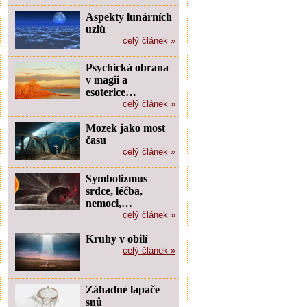
Aspekty lunárních
uzlů
celý článek »
Psychická obrana
v magii a
esoterice…
celý článek »
Mozek jako most
času
celý článek »
Symbolizmus
srdce, léčba,
nemoci,…
celý článek »
Kruhy v obilí
celý článek »
Záhadné lapače
snů