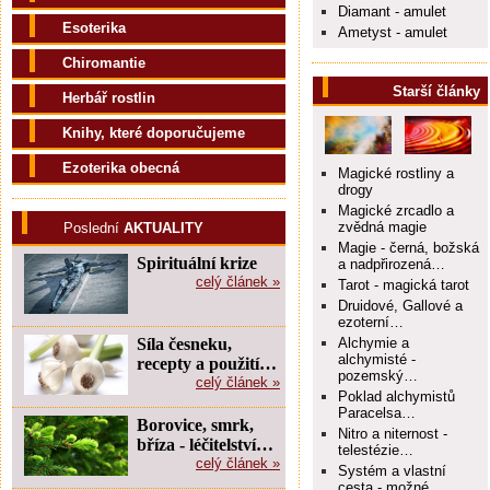
Diamant - amulet
Esoterika
Ametyst - amulet
Chiromantie
Starší články
Herbář rostlin
Knihy, které doporučujeme
Ezoterika obecná
Magické rostliny a
drogy
Magické zrcadlo a
zvědná magie
Poslední
AKTUALITY
Magie - černá, božská
Spirituální krize
a nadpřirozená…
celý článek »
Tarot - magická tarot
Druidové, Gallové a
ezoterní…
Síla česneku,
Alchymie a
alchymisté -
recepty a použití…
pozemský…
celý článek »
Poklad alchymistů
Paracelsa…
Borovice, smrk,
Nitro a niternost -
bříza - léčitelství…
telestézie…
celý článek »
Systém a vlastní
cesta - možné…