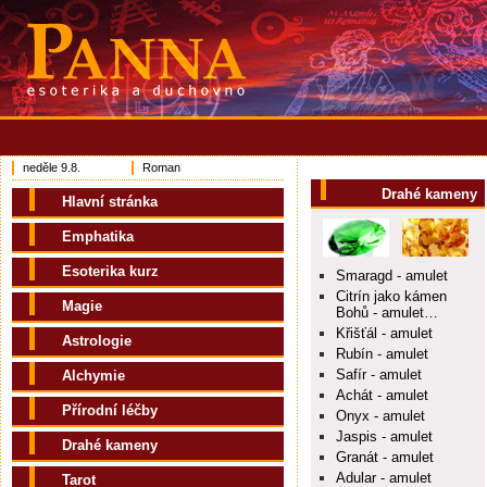
neděle 9.8.
Roman
Drahé kameny
Hlavní stránka
Emphatika
Esoterika kurz
Smaragd - amulet
Citrín jako kámen
Magie
Bohů - amulet…
Křišťál - amulet
Astrologie
Rubín - amulet
Safír - amulet
Alchymie
Achát - amulet
Přírodní léčby
Onyx - amulet
Jaspis - amulet
Drahé kameny
Granát - amulet
Adular - amulet
Tarot