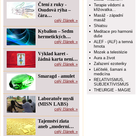
Čtení z ruky -
Terapie vědomí a
Osudová rýha –
křižovatka…
čára…
Masáž - západní
masáž
celý článek »
Shiatsu
Kybalion – Sedm
Meditace pro harmonii
duše
hermetických…
celý článek »
ALEF - (ALF) a temná
hmota
Mozek a telestézie
Výklad karet -
Aura a život
žádná karta není…
Zařazení ezoteriky
celý článek »
Léčitelé, šamani a
medicína
Smaragd - amulet
RELATIVISMUS,
celý článek »
SUBJEKTIVISMUS
THEURGIE - MAGIE
Laboratoře mysli
(MISN LABS)
celý článek »
Tajemství zlata
aneb „moderní…
celý článek »