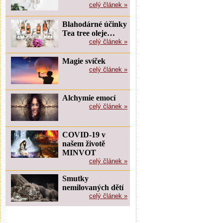
celý článek »
Blahodárné účinky
Tea tree oleje…
celý článek »
Magie svíček
celý článek »
Alchymie emocí
celý článek »
COVID-19 v
našem životě
MINVOT
celý článek »
Smutky
nemilovaných dětí
celý článek »