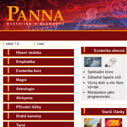
pátek 7.8.
Lada
Ezoterika obecná
Hlavní stránka
Emphatika
Esoterika kurz
Spirituální krize
Záhadné lapače snů
Magie
Vývoj duší a vliv fáze
vývoje…
Astrologie
Manipulace jako
programování…
Alchymie
Přírodní léčby
Starší články
Drahé kameny
Tarot