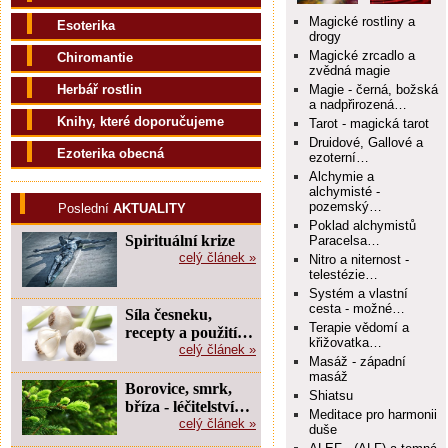
Magické rostliny a
Esoterika
drogy
Magické zrcadlo a
Chiromantie
zvědná magie
Herbář rostlin
Magie - černá, božská
a nadpřirozená…
Knihy, které doporučujeme
Tarot - magická tarot
Druidové, Gallové a
Ezoterika obecná
ezoterní…
Alchymie a
alchymisté -
pozemský…
Poslední
AKTUALITY
Poklad alchymistů
Spirituální krize
Paracelsa…
celý článek »
Nitro a niternost -
telestézie…
Systém a vlastní
cesta - možné…
Síla česneku,
Terapie vědomí a
recepty a použití…
křižovatka…
celý článek »
Masáž - západní
masáž
Borovice, smrk,
Shiatsu
bříza - léčitelství…
Meditace pro harmonii
celý článek »
duše