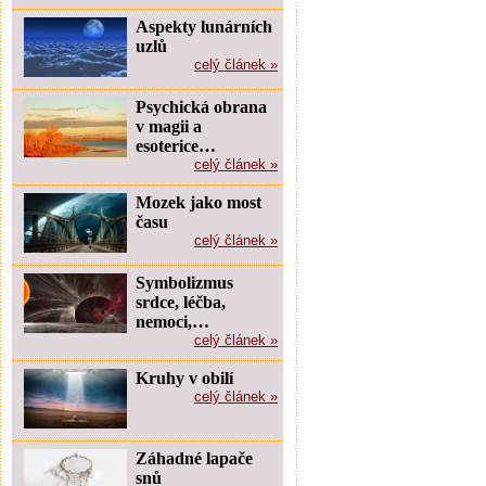
Aspekty lunárních
uzlů
celý článek »
Psychická obrana
v magii a
esoterice…
celý článek »
Mozek jako most
času
celý článek »
Symbolizmus
srdce, léčba,
nemoci,…
celý článek »
Kruhy v obilí
celý článek »
Záhadné lapače
snů