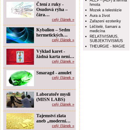
ALEF - (ALF) a temná
Čtení z ruky -
hmota
Osudová rýha –
Mozek a telestézie
čára…
Aura a život
celý článek »
Zařazení ezoteriky
Léčitelé, šamani a
Kybalion – Sedm
medicína
hermetických…
RELATIVISMUS,
celý článek »
SUBJEKTIVISMUS
THEURGIE - MAGIE
Výklad karet -
žádná karta není…
celý článek »
Smaragd - amulet
celý článek »
Laboratoře mysli
(MISN LABS)
celý článek »
Tajemství zlata
aneb „moderní…
celý článek »