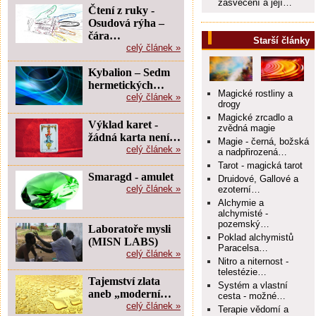
zasvěcení a její…
Čtení z ruky -
Osudová rýha –
čára…
Starší články
celý článek »
Kybalion – Sedm
hermetických…
Magické rostliny a
celý článek »
drogy
Magické zrcadlo a
Výklad karet -
zvědná magie
žádná karta není…
Magie - černá, božská
celý článek »
a nadpřirozená…
Tarot - magická tarot
Smaragd - amulet
Druidové, Gallové a
celý článek »
ezoterní…
Alchymie a
alchymisté -
pozemský…
Laboratoře mysli
Poklad alchymistů
(MISN LABS)
Paracelsa…
celý článek »
Nitro a niternost -
telestézie…
Tajemství zlata
Systém a vlastní
aneb „moderní…
cesta - možné…
celý článek »
Terapie vědomí a