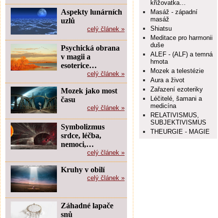
křižovatka…
Aspekty lunárních
Masáž - západní
masáž
uzlů
Shiatsu
celý článek »
Meditace pro harmonii
duše
Psychická obrana
ALEF - (ALF) a temná
v magii a
hmota
esoterice…
Mozek a telestézie
celý článek »
Aura a život
Zařazení ezoteriky
Mozek jako most
Léčitelé, šamani a
času
medicína
celý článek »
RELATIVISMUS,
SUBJEKTIVISMUS
Symbolizmus
THEURGIE - MAGIE
srdce, léčba,
nemoci,…
celý článek »
Kruhy v obilí
celý článek »
Záhadné lapače
snů