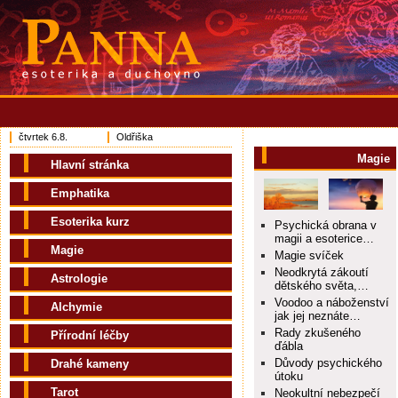
čtvrtek 6.8.
Oldřiška
Magie
Hlavní stránka
Emphatika
Esoterika kurz
Psychická obrana v
magii a esoterice…
Magie
Magie svíček
Neodkrytá zákoutí
Astrologie
dětského světa,…
Voodoo a náboženství
Alchymie
jak jej neznáte…
Rady zkušeného
Přírodní léčby
ďábla
Důvody psychického
Drahé kameny
útoku
Tarot
Neokultní nebezpečí