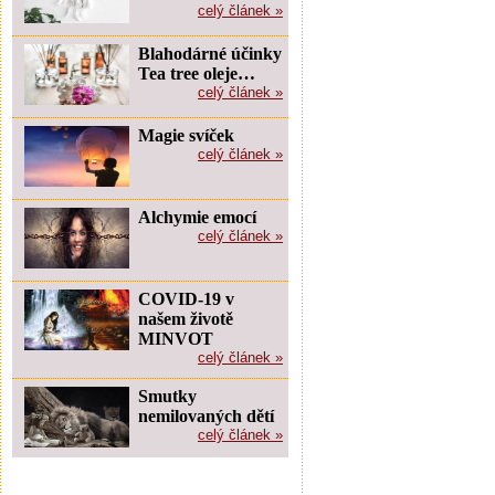
celý článek »
Blahodárné účinky
Tea tree oleje…
celý článek »
Magie svíček
celý článek »
Alchymie emocí
celý článek »
COVID-19 v
našem životě
MINVOT
celý článek »
Smutky
nemilovaných dětí
celý článek »