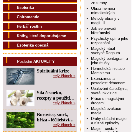
ze strany…
Esoterika
Obraz nemoci
mimolidských
Chiromantie
Metody obrany v
magii III
Herbář rostlin
Jak se provádí
křesťanský…
Knihy, které doporučujeme
Psychický upír a jeho
rozpoznání…
Ezoterika obecná
Magický rituál
svatyně Regnum…
Magický pentagram a
Poslední
AKTUALITY
jeho rituály…
Hermetická iniciace
Spirituální krize
Martinismu…
celý článek »
Exorcizmus a
posedlost démonem…
Upalování čarodějnic,
Síla česneku,
svatá inkvizice…
recepty a použití…
Práce s magickými
celý článek »
drogami
Magická evokace -
magie
Borovice, smrk,
Druhy obřadní magie
bříza - léčitelství…
a různé způsoby…
celý článek »
Magie - cesta k