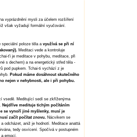
na vyprázdnění mysli za účelem rozšíření
již však vyžadují formální vyučování.
 speciální poloze těla a
využívá se při ní
akovaný).
Meditaci vede a kontroluje
chai-t'i je meditace v pohybu, meditace, při
né s dechem) a na energetický střed těla -
rů pod pupkem. Tchai-ti vychází z je
pohyb.
Pokud máme dosáhnout skutečného
o nejen v nehybnosti, ale i při pohybu.
í vsedě. Meditující sedí se zkříženýma
í.
Nejdříve medituje tichým počítáním
e se vynoří jiné myšlenky, musí je
musí začít počítat znovu.
Nácvikem se
 a odcházet, aniž je hodnotí. Meditace anattá
 nirvána, tedy osvícení. Spočívá v postupném
i a emocí.