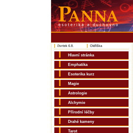
čtvrtek 6.8.
Oldřiška
Hlavní stránka
Emphatika
Esoterika kurz
Magie
Astrologie
Alchymie
Přírodní léčby
Drahé kameny
Tarot