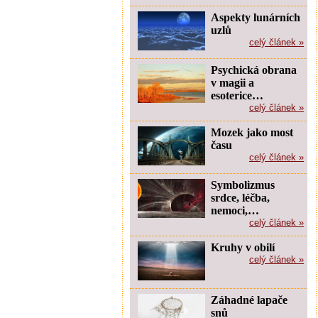
Aspekty lunárních
uzlů
celý článek »
Psychická obrana
v magii a
esoterice…
celý článek »
Mozek jako most
času
celý článek »
Symbolizmus
srdce, léčba,
nemoci,…
celý článek »
Kruhy v obilí
celý článek »
Záhadné lapače
snů