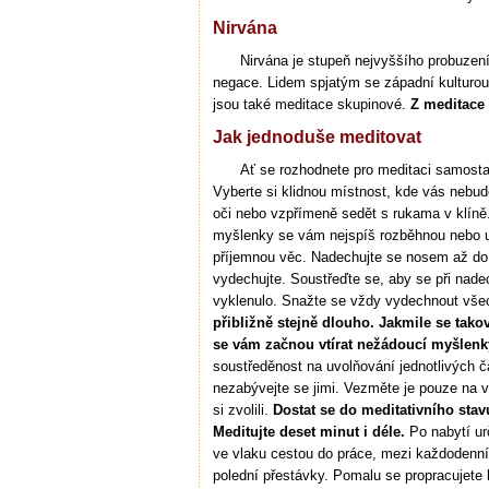
Nirvána
Nirvána je stupeň nejvyššího probuzení
negace. Lidem spjatým se západní kulturou
jsou také meditace skupinové.
Z meditace 
Jak jednoduše meditovat
Ať se rozhodnete pro meditaci samosta
Vyberte si klidnou místnost, kde vás nebude
oči nebo vzpřímeně sedět s rukama v klíně
myšlenky se vám nejspíš rozběhnou nebo u
příjemnou věc. Nadechujte se nosem až do 
vydechujte. Soustřeďte se, aby se při nade
vyklenulo. Snažte se vždy vydechnout vš
přibližně stejně dlouho. Jakmile se tako
se vám začnou vtírat nežádoucí myšlenk
soustředěnost na uvolňování jednotlivých čá
nezabývejte se jimi. Vezměte je pouze na v
si zvolili.
Dostat se do meditativního st
Meditujte deset minut i déle.
Po nabytí ur
ve vlaku cestou do práce, mezi každodenní
polední přestávky. Pomalu se propracujete