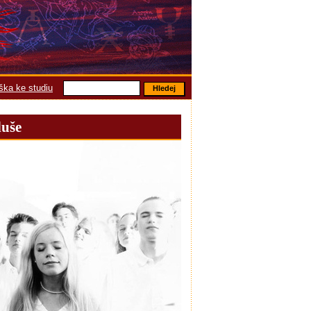
áška ke studiu
duše