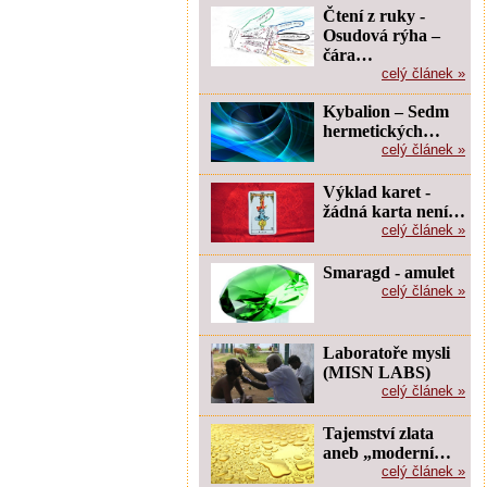
Čtení z ruky -
Osudová rýha –
čára…
celý článek »
Kybalion – Sedm
hermetických…
celý článek »
Výklad karet -
žádná karta není…
celý článek »
Smaragd - amulet
celý článek »
Laboratoře mysli
(MISN LABS)
celý článek »
Tajemství zlata
aneb „moderní…
celý článek »