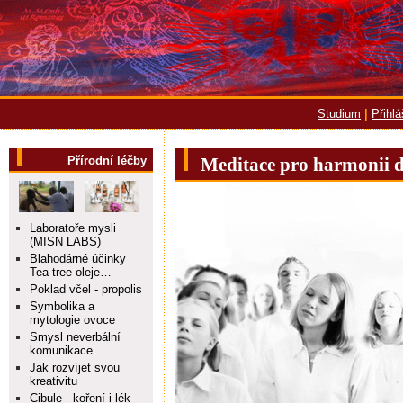
Studium
|
Přihl
Přírodní léčby
Meditace pro harmonii 
Laboratoře mysli
(MISN LABS)
Blahodárné účinky
Tea tree oleje…
Poklad včel - propolis
Symbolika a
mytologie ovoce
Smysl neverbální
komunikace
Jak rozvíjet svou
kreativitu
Cibule - koření i lék