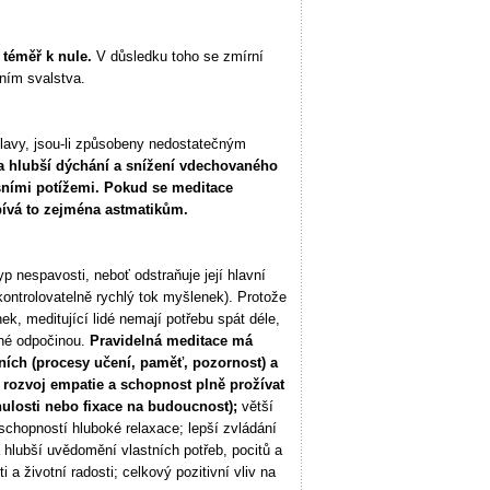
 téměř k nule.
V důsledku toho se zmírní
ěním svalstva.
hlavy, jsou-li způsobeny nedostatečným
a hlubší dýchání a snížení vdechovaného
rsními potížemi. Pokud se meditace
pívá to zejména astmatikům.
yp nespavosti, neboť odstraňuje její hlavní
ekontrolovatelně rychlý tok myšlenek). Protože
, meditující lidé nemají potřebu spát déle,
čné odpočinou.
Pravidelná meditace má
vních (procesy učení, paměť, pozornost) a
; rozvoj empatie a schopnost plně prožívat
ulosti nebo fixace na budoucnost);
větší
 schopností hluboké relaxace; lepší zvládání
 hlubší uvědomění vlastních potřeb, pocitů a
 a životní radosti; celkový pozitivní vliv na