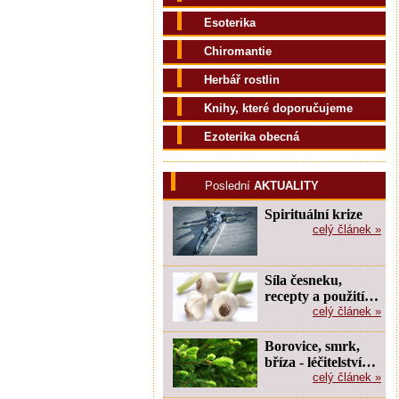
Esoterika
Chiromantie
Herbář rostlin
Knihy, které doporučujeme
Ezoterika obecná
Poslední
AKTUALITY
Spirituální krize
celý článek »
Síla česneku,
recepty a použití…
celý článek »
Borovice, smrk,
bříza - léčitelství…
celý článek »