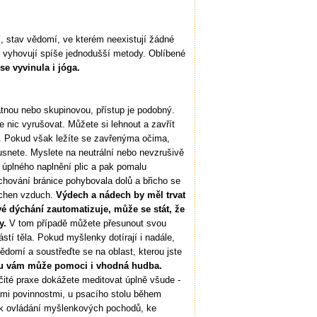
, stav vědomí, ve kterém neexistují žádné
 vyhovují spíše jednodušší metody. Oblíbené
se vyvinula i jóga.
tnou nebo skupinovou, přístup je podobný.
 nic vyrušovat. Můžete si lehnout a zavřít
. Pokud však ležíte se zavřenýma očima,
snete. Myslete na neutrální nebo nevzrušivě
úplného naplnění plic a pak pomalu
chování bránice pohybovala dolů a břicho se
echen vzduch.
Výdech a nádech by měl trvat
vé dýchání zautomatizuje, může se stát, že
y.
V tom případě můžete přesunout svou
stí těla. Pokud myšlenky dotírají i nadále,
ědomí a soustřeďte se na oblast, kterou jste
avu vám může pomoci i vhodná hudba.
čité praxe dokážete meditovat úplně všude -
mi povinnostmi, u psacího stolu během
 k ovládání myšlenkových pochodů, ke