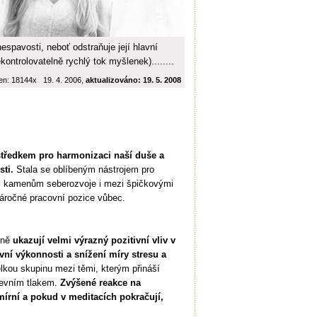
espavosti, neboť odstraňuje její hlavní
kontrolovatelně rychlý tok myšlenek)........
en: 18144x 19. 4. 2006,
aktualizováno: 19. 5. 2008
středkem pro harmonizaci naší duše a
ti.
Stala se oblíbeným nástrojem pro
ním kamenům seberozvoje i mezi špičkovými
náročné pracovní pozice vůbec.
čně
ukazují velmi výrazný pozitivní vliv v
evní výkonnosti a snížení míry stresu a
ou skupinu mezi těmi, kterým přináší
revním tlakem.
Zvýšené reakce na
mírní a pokud v meditacích pokračují,