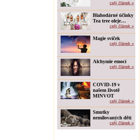
celý článek »
Blahodárné účinky
Tea tree oleje…
celý článek »
Magie svíček
celý článek »
Alchymie emocí
celý článek »
COVID-19 v
našem životě
MINVOT
celý článek »
Smutky
nemilovaných dětí
celý článek »