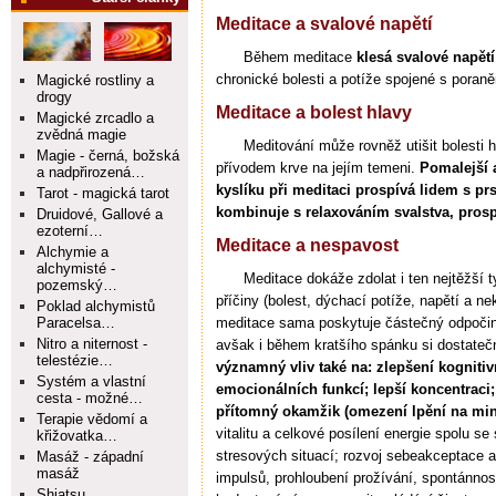
Meditace a svalové napětí
Během meditace
klesá svalové napětí
chronické bolesti a potíže spojené s poran
Magické rostliny a
drogy
Meditace a bolest hlavy
Magické zrcadlo a
zvědná magie
Meditování může rovněž utišit bolesti 
Magie - černá, božská
přívodem krve na jejím temeni.
Pomalejší 
a nadpřirozená…
kyslíku při meditaci prospívá lidem s p
Tarot - magická tarot
kombinuje s relaxováním svalstva, pros
Druidové, Gallové a
ezoterní…
Meditace a nespavost
Alchymie a
alchymisté -
Meditace dokáže zdolat i ten nejtěžší t
pozemský…
příčiny (bolest, dýchací potíže, napětí a n
Poklad alchymistů
Paracelsa…
meditace sama poskytuje částečný odpočinek
Nitro a niternost -
avšak i během kratšího spánku si dostate
telestézie…
významný vliv také na: zlepšení kogniti
Systém a vlastní
emocionálních funkcí; lepší koncentraci
cesta - možné…
přítomný okamžik (omezení lpění na min
Terapie vědomí a
vitalitu a celkové posílení energie spolu se
křižovatka…
stresových situací; rozvoj sebeakceptace a
Masáž - západní
masáž
impulsů, prohloubení prožívání, spontánnosti
Shiatsu