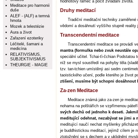
hodnotový rámec a pocit zvládání života.
Meditace pro harmonii
duše
Druhy meditací
ALEF - (ALF) a temná
Tradiční meditační techniky zaměřené 
hmota
vědomí a dosáhnutí vyššího stupně reality 
Mozek a telestézie
Aura a život
Transcendentní meditace
Zařazení ezoteriky
Léčitelé, šamani a
Transcendentní meditace se provádí ve
medicína
mantra (formulka nebo zvuk neustále op
RELATIVISMUS,
speciální učitel. Tchai-ťi-čchian Podstatou t
SUBJEKTIVISMUS
níž se mysl soustředí na pohyby těla (sladě
THEURGIE - MAGIE
tzv. tan-tchien umístěný asi sedm centimet
taoistického učení, podle kterého je život 
ztišení, musíme být schopni dosáhnout h
Za-zen Meditace
Meditace známá jako za-zen je meditac
nohama na polštářích se vzpřímenou páteř
svých dechů od jednoho k deseti. Jakmil
meditující odehnat, nezabývat se jimi a 
meditující naučí nechat myšlenky přicházet
je buddhistickou meditací, jejímž cílem je
ztotožnění se s dechem a v uklidnění mysl