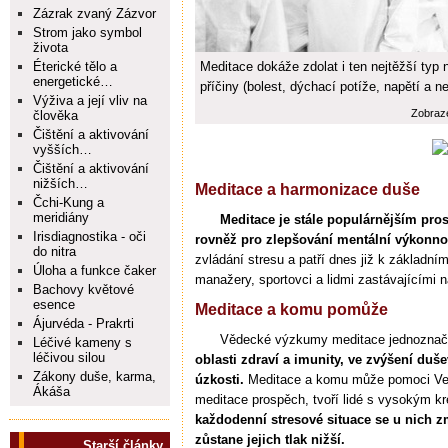
Zázrak zvaný Zázvor
Strom jako symbol
života
Éterické tělo a
Meditace dokáže zdolat i ten nejtěžší typ n
energetické…
příčiny (bolest, dýchací potíže, napětí a ne
Výživa a její vliv na
Zobraz
člověka
Čištění a aktivování
vyšších…
Čištění a aktivování
nižších…
Meditace a harmonizace duše
Čchi-Kung a
meridiány
Meditace je stále populárnějším pro
Irisdiagnostika - oči
rovněž pro zlepšování mentální výkonnos
do nitra
zvládání stresu a patří dnes již k základ
Úloha a funkce čaker
manažery, sportovci a lidmi zastávajícími 
Bachovy květové
esence
Meditace a komu pomůže
Ájurvéda - Prakrti
Vědecké výzkumy meditace jednozna
Léčivé kameny s
léčivou silou
oblasti zdraví a imunity, ve zvýšení duš
Zákony duše, karma,
úzkosti.
Meditace a komu může pomoci Velk
Ákáša
meditace prospěch, tvoří lidé s vysokým k
každodenní stresové situace se u nich z
zůstane jejich tlak nižší.
Starší články