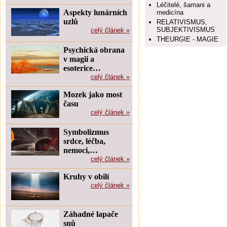
Léčitelé, šamani a
Aspekty lunárních
medicína
uzlů
RELATIVISMUS,
SUBJEKTIVISMUS
celý článek »
THEURGIE - MAGIE
Psychická obrana
v magii a
esoterice…
celý článek »
Mozek jako most
času
celý článek »
Symbolizmus
srdce, léčba,
nemoci,…
celý článek »
Kruhy v obilí
celý článek »
Záhadné lapače
snů