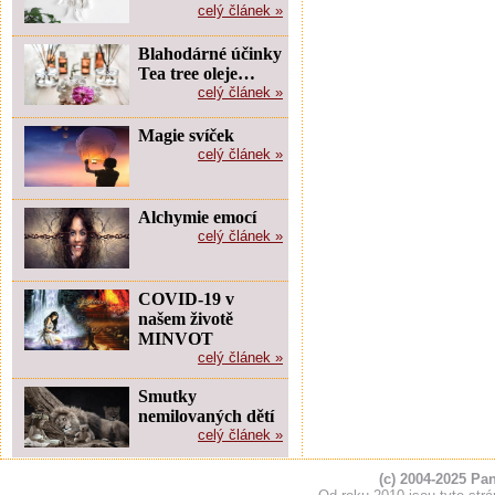
celý článek »
Blahodárné účinky
Tea tree oleje…
celý článek »
Magie svíček
celý článek »
Alchymie emocí
celý článek »
COVID-19 v
našem životě
MINVOT
celý článek »
Smutky
nemilovaných dětí
celý článek »
(c) 2004-2025 Pa