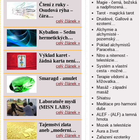
Magie - černá, božská
Čtení z ruky -
a nadpřirozená…
Osudová rýha –
Tarot - magická tarot
čára…
Druidové, Gallové a
celý článek »
ezoterní…
Alchymie a
Kybalion – Sedm
alchymisté -
hermetických…
pozemský…
celý článek »
Poklad alchymistů
Paracelsa…
Výklad karet -
Nitro a niternost -
telestézie…
žádná karta není…
celý článek »
Systém a vlastní
cesta - možné…
Terapie vědomí a
Smaragd - amulet
křižovatka…
celý článek »
Masáž - západní
masáž
Shiatsu
Laboratoře mysli
Meditace pro harmonii
(MISN LABS)
duše
celý článek »
ALEF - (ALF) a temná
hmota
Tajemství zlata
Mozek a telestézie
aneb „moderní…
Aura a život
celý článek »
Zařazení ezoteriky