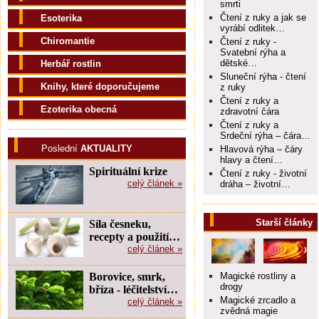
smrti
Čtení z ruky a jak se
Esoterika
vyrábí odlitek…
Chiromantie
Čtení z ruky -
Svatební rýha a
dětské…
Herbář rostlin
Sluneční rýha - čtení
Knihy, které doporučujeme
z ruky
Čtení z ruky a
Ezoterika obecná
zdravotní čára
Čtení z ruky a
Srdeční rýha – čára…
Poslední
AKTUALITY
Hlavová rýha – čáry
hlavy a čtení…
Spirituální krize
Čtení z ruky - životní
celý článek »
dráha – životní…
Starší články
Síla česneku,
recepty a použití…
celý článek »
Borovice, smrk,
Magické rostliny a
drogy
bříza - léčitelství…
Magické zrcadlo a
celý článek »
zvědná magie