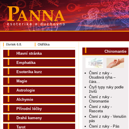
čtvrtek 6.8.
Oldřiška
Chiromantie
Hlavní stránka
Emphatika
Esoterika kurz
Čtení z ruky -
Osudová rýha –
Magie
čára…
Čtyři typy ruky podle
Astrologie
živlů
Čtení z ruky -
Alchymie
Chiromantie
Čtení z ruky -
Přírodní léčby
Rasceta
Čtení z ruky - Venušin
Drahé kameny
pás
Čtení z ruky - Pás
Tarot