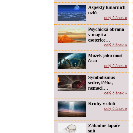
Aspekty lunárních
uzlů
celý článek »
Psychická obrana
v magii a
esoterice…
celý článek »
Mozek jako most
času
celý článek »
Symbolizmus
srdce, léčba,
nemoci,…
celý článek »
Kruhy v obilí
celý článek »
Záhadné lapače
snů