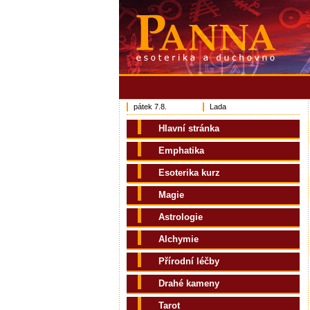
pátek 7.8.
Lada
Hlavní stránka
Emphatika
Esoterika kurz
Magie
Astrologie
Alchymie
Přírodní léčby
Drahé kameny
Tarot