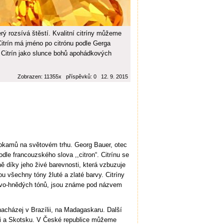
erý rozsívá štěstí. Kvalitní citríny můžeme
 Citrín má jméno po citrónu podle Gerga
 Citrín jako slunce bohů apohádkových
Zobrazen: 11355x příspěvků: 0 12. 9. 2015
ahokamů na světovém trhu. Georg Bauer, otec
dle francouzského slova ,,citron“. Citrínu se
ně díky jeho živé barevnosti, která vzbuzuje
u všechny tóny žluté a zlaté barvy. Citríny
žovo-hnědých tónů, jsou známe pod názvem
acházej v Brazílii, na Madagaskaru. Další
cii a Skotsku. V České republice můžeme