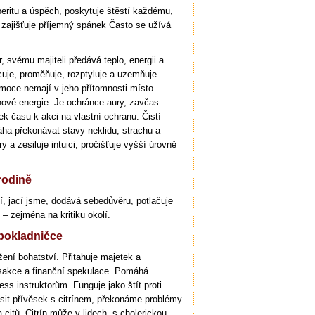
speritu a úspěch, poskytuje štěstí každému,
zajišťuje příjemný spánek Často se užívá
, svému majiteli předává teplo, energii a
cuje, proměňuje, rozptyluje a uzemňuje
emoce nemají v jeho přítomnosti místo.
nové energie. Je ochránce aury, zavčas
k času k akci na vlastní ochranu. Čistí
ha překonávat stavy neklidu, strachu a
y a zesiluje intuici, pročišťuje vyšší úrovně
rodině
í, jací jsme, dodává sebedůvěru, potlačuje
 – zejména na kritiku okolí.
 pokladničce
žení bohatství. Přitahuje majetek a
nsakce a finanční spekulace. Pomáhá
s instruktorům. Funguje jako štít proti
sit přívěsek s citrínem, překonáme problémy
itů. Citrín může v lidech, s cholerickou