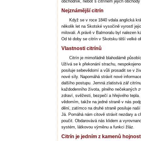
obchodník, neboť s citrínem jejich obchody
Nejznámější citrín
Když se v roce 1840 vdala anglická král
několik let na Skotské vysočině vyrostl jej
milovali. A právě v Balmoralu byl nalezen ká
Od té doby se citrín v Skotsku těší velké o
Vlastnosti citrínů
Citrín je mimořádně blahodárně působíc
Užívá se k překonání strachu, nespokojenost
posiluje sebevědomí a vůli prosadit se v ži
nové síly. Napomáhá strávit nové informace,
dalšího postupu. Jemná zlatistvá zář citr
každodenního života, plného nečekaných zvra
zdraví, svěžesti, bezpečí a hřejivého tepla
vědomím, takže na jedné straně v nás podp
dění, zatímco na druhé straně posiluje naší
Já. Pomáhá nám citově strávit nezdary a c
poučit. Obdarovává nás klidem a vyrovnanost
systém, látkovou výměnu a funkci žláz.
Citrín je jedním z kamenů hojnost