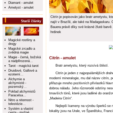
Diamant - amulet
Ametyst - amulet
Citrín je popisován jako bratr ametystu, kt
Starší články
najít v Brazílii, ale také na Madagaskaru.
Bauera právě díky své krásné žluté barvě.
hrdinek
Magické rostliny a
drogy
Magické zrcadlo a
zvědná magie
Magie - černá, božská
Citrín - amulet
a nadpřirozená…
Bratr ametystu, který rozsívá štěstí.
Tarot - magická tarot
Druidové, Gallové a
Citrín je jeden z najpopulárnějších dr
ezoterní…
moderní mineralogie, mu dal název citrín, po
Alchymie a
alchymisté -
přiřazuje mnoho pozitivních přívlastků hlav
pozemský…
dobrou náladu. Jeho různorodé odstíny neso
Poklad alchymistů
tmavších tónů, které jsou laděné do oran
Paracelsa…
„Madeira Citrín“.
Nitro a niternost -
telestézie…
Nejlepší kameny na výrobu šperků se n
Systém a vlastní
lokality jsou na Urale, ve Španělsku, Fran
cesta - možné…