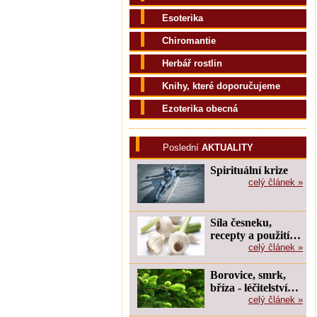
Esoterika
Chiromantie
Herbář rostlin
Knihy, které doporučujeme
Ezoterika obecná
Poslední
AKTUALITY
Spirituální krize
celý článek »
Síla česneku,
recepty a použití…
celý článek »
Borovice, smrk,
bříza - léčitelství…
celý článek »