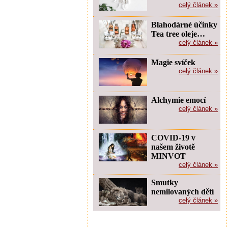
celý článek »
Blahodárné účinky
Tea tree oleje…
celý článek »
Magie svíček
celý článek »
Alchymie emocí
celý článek »
COVID-19 v
našem životě
MINVOT
celý článek »
Smutky
nemilovaných dětí
celý článek »