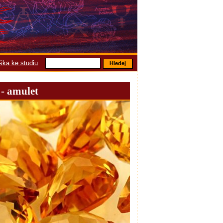
áška ke studiu
- amulet