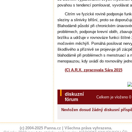
povahou s tendencí pomlouvat, vyvolávat ag
Citrím ve fyzické rovině podporuje funk
sleziny a slinivky břišní, proto se doporuču
Blahodárně působí při chronickém únavové
problémech, podporuje krevní oběh, zbavuje
brzlíku a udržuje v rovnováze funkci štítné
močovém měchýři. Pomáhá posilovat nervy.
škodlivého a příznivě se projevuje při zácpě 
blahodárně při problémech s menstruací a
menopauzou, kdy uvádí do rovnováhy jedno
(C) A.R.X. zpracovala Sára 2015
diskuzní
Celkem je vloženo 0
fórum
Nevložen dosud žádný diskusní příspě
(c) 2004-2025 Panna.cz | Všechna práva vyhrazena.