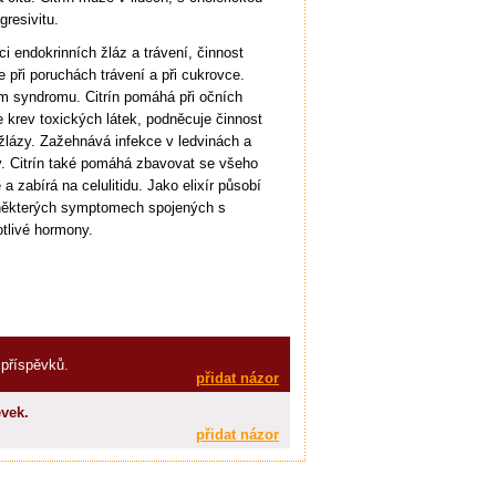
resivitu.
ci endokrinních žláz a trávení, činnost
je při poruchách trávení a při cukrovce.
m syndromu. Citrín pomáhá při očních
 krev toxických látek, podněcuje činnost
 žlázy. Zažehnává infekce v ledvinách a
 Citrín také pomáhá zbavovat se všeho
a zabírá na celulitidu. Jako elixír působí
 některých symptomech spojených s
tlivé hormony.
 příspěvků.
přidat názor
vek.
přidat názor