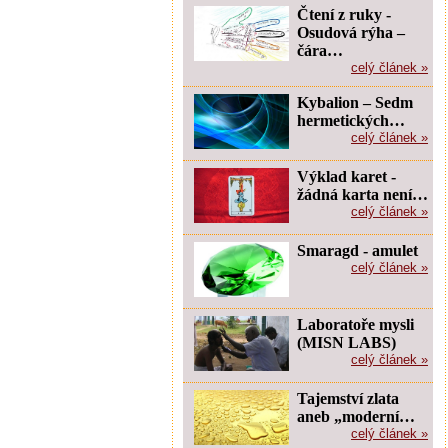
Čtení z ruky -
Osudová rýha –
čára…
celý článek »
Kybalion – Sedm
hermetických…
celý článek »
Výklad karet -
žádná karta není…
celý článek »
Smaragd - amulet
celý článek »
Laboratoře mysli
(MISN LABS)
celý článek »
Tajemství zlata
aneb „moderní…
celý článek »