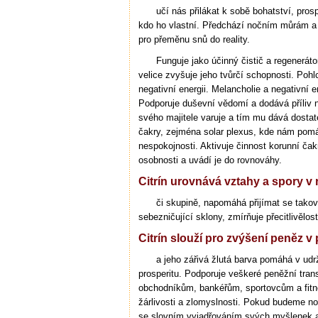
učí nás přilákat k sobě bohatství, pro
kdo ho vlastní. Předchází nočním můrám a 
pro přeměnu snů do reality.
Funguje jako účinný čistič a regenerátor
velice zvyšuje jeho tvůrčí schopnosti. Pohl
negativní energii. Melancholie a negativní 
Podporuje duševní vědomí a dodává příliv 
svého majitele varuje a tím mu dává dostate
čakry, zejména solar plexus, kde nám pomá
nespokojnosti. Aktivuje činnost korunní čakr
osobnosti a uvádí je do rovnováhy.
Citrín urovnává vztahy a spory v 
či skupině, napomáhá přijímat se takov
sebezničující sklony, zmírňuje přecitlivělost
Citrín slouží pro zvýšení peněz v
a jeho zářivá žlutá barva pomáhá v udr
prosperitu. Podporuje veškeré peněžní tra
obchodníkům, bankéřům, sportovcům a fitnes
žárlivosti a zlomyslnosti. Pokud budeme no
se slovním vyjadřováním svých myšlenek a c