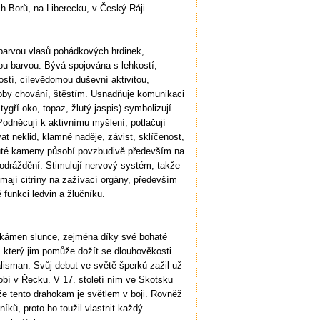
ích Borů, na Liberecku, v Český Ráji.
 barvou vlasů pohádkových hrdinek,
stou barvou. Bývá spojována s lehkostí,
vostí, cílevědomou duševní aktivitou,
soby chování, štěstím. Usnadňuje komunikaci
 tygří oko, topaz, žlutý jaspis) symbolizují
odněcují k aktivnímu myšlení, potlačují
 neklid, klamné naděje, závist, sklíčenost,
luté kameny působí povzbudivě především na
odráždění. Stimulují nervový systém, takže
 mají citríny na zažívací orgány, především
 funkci ledvin a žlučníku.
 kámen slunce, zejména díky své bohaté
hů, který jim pomůže dožít se dlouhověkosti.
alisman. Svůj debut ve světě šperků zažil už
dobí v Řecku. V 17. století ním ve Skotsku
 že tento drahokam je světlem v boji. Rovněž
ků, proto ho toužil vlastnit každý