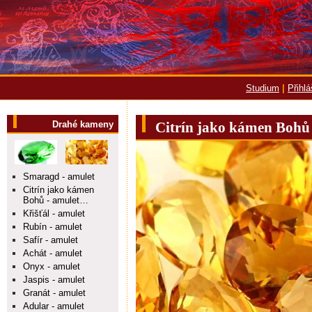
Studium
|
Přihl
Drahé kameny
Citrín jako kámen Bohů 
Smaragd - amulet
Citrín jako kámen
Bohů - amulet…
Křišťál - amulet
Rubín - amulet
Safír - amulet
Achát - amulet
Onyx - amulet
Jaspis - amulet
Granát - amulet
Adular - amulet