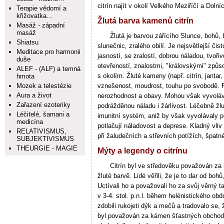
citrín najít v okolí Velkého Meziříčí a Doln
Terapie vědomí a
křižovatka…
Žlutá barva kamenů citrín
Masáž - západní
masáž
Žlutá je barvou zářícího Slunce, bohů,
Shiatsu
slunečnic, zralého obilí. Je nejsvětlejší či
Meditace pro harmonii
jasností, se zralostí, dobrou náladou, tvoři
duše
otevřeností, znalostmi, "královskými" způ
ALEF - (ALF) a temná
s okolím. Žluté kameny (např. citrín, jantar,
hmota
Mozek a telestézie
vznešenost, moudrost, touhu po svobodě. P
Aura a život
nerozhodnost a obavy. Mohou však vyvolávat
Zařazení ezoteriky
podrážděnou náladu i žárlivost. Léčebně ž
Léčitelé, šamani a
imunitní systém, aniž by však vyvolávaly p
medicína
potlačují náladovost a deprese. Kladný vliv
RELATIVISMUS,
při žaludečních a střevních potížích, špatné
SUBJEKTIVISMUS
THEURGIE - MAGIE
Mýty a legendy o citrínu
Citrín byl ve středověku považován za
žluté barvě. Lidé věřili, že je to dar od bo
Uctívali ho a považovali ho za svůj věrný t
v 3-4. stol. p.n.l. během helénistického ob
zdobili rukojeti dýk a mečů a tradovalo se,
byl považován za kámen šťastných obchodní