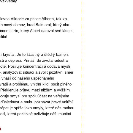
 vzkvétaly
ovna Viktorie za prince Alberta, tak za
ich nový domov, hrad Balmoral, který oba
men citrín, který Albert daroval své lásce.
blibě
í krystal. Je to šťastný a štědrý kámen.
i a depresí. Přináší do života radost a
votě. Posiluje koncentraci a dodává mysli
 analyzovat situaci a zvolit pozitivní směr
ínu vnáší do našeho uspěchaného
tů a problému, vnitřní klid, pocit plného
. Překlenuje průrvu mezi nižším a vyšším
oruje smysl pro spoluúčast na veřejném
 důslednost a touhu poznávat pravé vnitřní
hápat je spíše jako omyly, které nás mohou
í, která pozitivně ovlivňuje náš imunitní
i