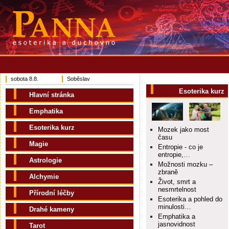
sobota 8.8.
Soběslav
Esoterika kurz
Hlavní stránka
Emphatika
Esoterika kurz
Mozek jako most
času
Magie
Entropie - co je
entropie,…
Astrologie
Možnosti mozku –
zbraně
Alchymie
Život, smrt a
nesmrtelnost
Přírodní léčby
Esoterika a pohled do
minulosti…
Drahé kameny
Emphatika a
jasnovidnost
Tarot