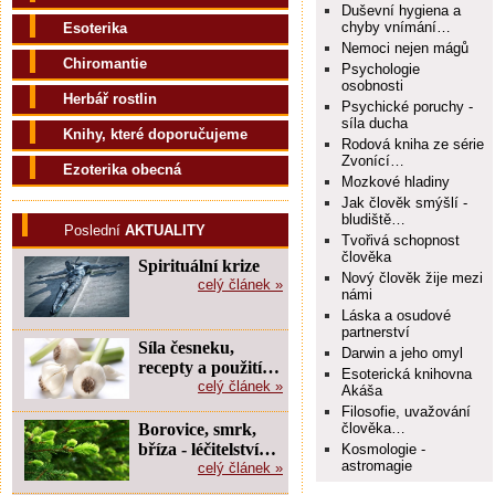
Duševní hygiena a
chyby vnímání…
Esoterika
Nemoci nejen mágů
Chiromantie
Psychologie
osobnosti
Herbář rostlin
Psychické poruchy -
síla ducha
Knihy, které doporučujeme
Rodová kniha ze série
Zvonící…
Ezoterika obecná
Mozkové hladiny
Jak člověk smýšlí -
bludiště…
Poslední
AKTUALITY
Tvořivá schopnost
člověka
Spirituální krize
Nový člověk žije mezi
celý článek »
námi
Láska a osudové
partnerství
Síla česneku,
Darwin a jeho omyl
recepty a použití…
Esoterická knihovna
celý článek »
Akáša
Filosofie, uvažování
Borovice, smrk,
člověka…
bříza - léčitelství…
Kosmologie -
astromagie
celý článek »