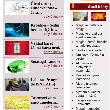
Čtení z ruky -
Starší články
Osudová rýha –
čára…
celý článek »
Kybalion – Sedm
Magické rostliny a
drogy
hermetických…
Magické zrcadlo a
celý článek »
zvědná magie
Magie - černá, božská
Výklad karet -
a nadpřirozená…
žádná karta není…
Tarot - magická tarot
celý článek »
Druidové, Gallové a
ezoterní…
Smaragd - amulet
Alchymie a
celý článek »
alchymisté -
pozemský…
Poklad alchymistů
Paracelsa…
Laboratoře mysli
Nitro a niternost -
(MISN LABS)
telestézie…
celý článek »
Systém a vlastní
cesta - možné…
Tajemství zlata
Terapie vědomí a
aneb „moderní…
křižovatka…
celý článek »
Masáž - západní