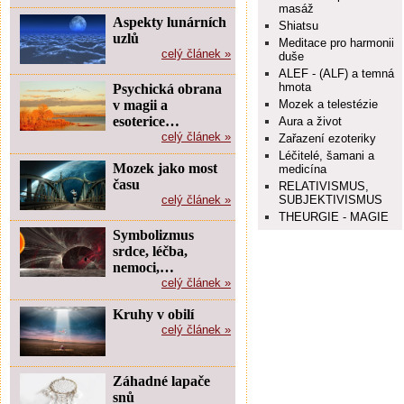
masáž
Aspekty lunárních
Shiatsu
uzlů
Meditace pro harmonii
celý článek »
duše
ALEF - (ALF) a temná
hmota
Psychická obrana
v magii a
Mozek a telestézie
esoterice…
Aura a život
celý článek »
Zařazení ezoteriky
Léčitelé, šamani a
Mozek jako most
medicína
času
RELATIVISMUS,
celý článek »
SUBJEKTIVISMUS
THEURGIE - MAGIE
Symbolizmus
srdce, léčba,
nemoci,…
celý článek »
Kruhy v obilí
celý článek »
Záhadné lapače
snů