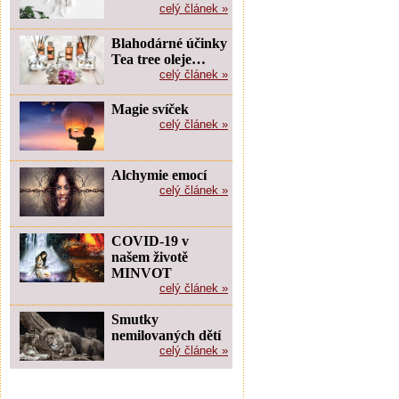
celý článek »
Blahodárné účinky
Tea tree oleje…
celý článek »
Magie svíček
celý článek »
Alchymie emocí
celý článek »
COVID-19 v
našem životě
MINVOT
celý článek »
Smutky
nemilovaných dětí
celý článek »