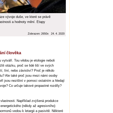
fáze vývoje duše, ve které se právě
stnosti a hodnoty mění. Etapy
Zobrazen: 2650x 24. 4. 2020
ání člověka
 vytváří. Tou vědou je etologie neboli
žili otázku, proč se lidé liší ve svých
tí, líní, nebo závistiví? Proč je někdo
tu? Ale také proč jsou mezi námi osoby
teří jsou nezištní v pomoci ostatním a hledají
oje? Co určuje takové propastné rozdíly?
a vlastnosti. Například zvýšená produkce
u energetického (někdy až agresivního)
ormonů vedou k letargii a pasivitě. Některé