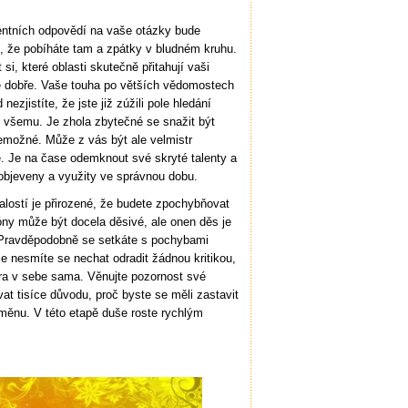
entních odpovědí na vaše otázky bude
, že pobíháte tam a zpátky v bludném kruhu.
 si, které oblasti skutečně přitahují vaši
te dobře. Vaše touha po větších vědomostech
zjistíte, že jste již zúžili pole hledání
 všemu. Je zhola zbytečné se snažit být
nemožné. Může z vás být ale velmistr
te. Je na čase odemknout své skryté talenty a
y objeveny a využity ve správnou dobu.
lostí je přirozené, že budete zpochybňovat
ny může být docela děsivé, ale onen děs je
 Pravděpodobně se setkáte s pochybami
le nesmíte se nechat odradit žádnou kritikou,
ěra v sebe sama. Věnujte pozornost své
vat tisíce důvodu, proč byste se měli zastavit
měnu. V této etapě duše roste rychlým