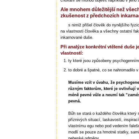
chování se mohou objevit například v jeho s
Ale mnohem důležitější než všec
zkušenost z předchozích inkarna
s nimiž přišel člověk do nynějšího fyzic
na vlastnosti člověka a všechny ostatní fak
inkarnované duše.
Při analýze konkrétní vtělené duše j
vlastností:
ty které jsou způsobeny psychogenním
to dobré a špatné, co se nahromadilo v
Musíme vzít v úvahu, že psychogene
různým faktorům, které je ovlivňují v
méně pevné vůle a neumí tak “zamés
pevná.
Bůh se stará o každého člověka který
příznivých situací, laskavostí, inspirac
vlastnímu egu nebo pod vedením falešné
modlí se pouze za hmotné statky, sami
nebeské odměny.