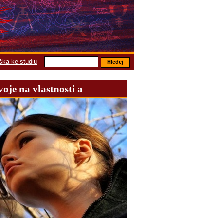
áška ke studiu
voje na vlastnosti a