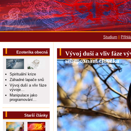
Studium
|
Přihl
Ezoterika obecná
Vývoj duší a vliv fáze vý
sebepoznání člověka
Spirituální krize
Záhadné lapače snů
Vývoj duší a vliv fáze
vývoje…
Manipulace jako
programování…
Starší články