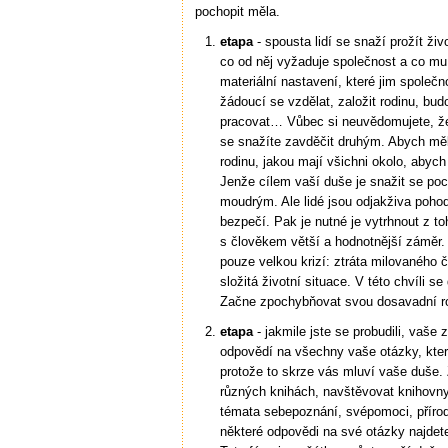
pochopit měla.
etapa
- spousta lidí se snaží prožít živ
co od něj vyžaduje společnost a co mu 
materiální nastavení, které jim společ
žádoucí se vzdělat, založit rodinu, bud
pracovat… Vůbec si neuvědomujete, že 
se snažíte zavděčit druhým. Abych měl
rodinu, jakou mají všichni okolo, abych
Jenže cílem vaší duše je snažit se poc
moudrým. Ale lidé jsou odjakživa pohodln
bezpečí. Pak je nutné je vytrhnout z to
s člověkem větší a hodnotnější záměr. 
pouze velkou krizí: ztráta milovaného 
složitá životní situace. V této chvíli s
Začne zpochybňovat svou dosavadní ro
etapa
- jakmile jste se probudili, vaš
odpovědí na všechny vaše otázky, které
protože to skrze vás mluví vaše duše.
různých knihách, navštěvovat knihovny
témata sebepoznání, svépomoci, příro
některé odpovědi na své otázky najdete