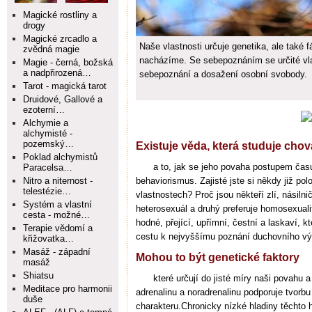
Magické rostliny a
drogy
Magické zrcadlo a
Naše vlastnosti určuje genetika, ale také 
zvědná magie
nacházíme. Se sebepoznáním se určité vla
Magie - černá, božská
a nadpřirozená…
sebepoznání a dosažení osobní svobody.
Tarot - magická tarot
Druidové, Gallové a
ezoterní…
Alchymie a
alchymisté -
pozemský…
Existuje věda, která studuje chov
Poklad alchymistů
a to, jak se jeho povaha postupem času
Paracelsa…
Nitro a niternost -
behaviorismus. Zajisté jste si někdy již polo
telestézie…
vlastnostech? Proč jsou někteří zlí, násilnič
Systém a vlastní
heterosexuál a druhý preferuje homosexuali
cesta - možné…
hodné, přející, upřímní, čestní a laskaví, k
Terapie vědomí a
cestu k nejvyššímu poznání duchovního výv
křižovatka…
Masáž - západní
Mohou to být genetické faktory
masáž
Shiatsu
které určují do jisté míry naši povahu 
Meditace pro harmonii
adrenalinu a noradrenalinu podporuje tvorb
duše
charakteru.Chronicky nízké hladiny těchto h