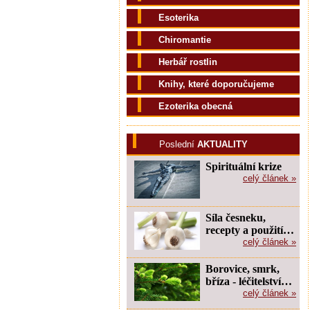
Esoterika
Chiromantie
Herbář rostlin
Knihy, které doporučujeme
Ezoterika obecná
Poslední
AKTUALITY
Spirituální krize
celý článek »
Síla česneku,
recepty a použití…
celý článek »
Borovice, smrk,
bříza - léčitelství…
celý článek »