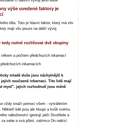
exualitě či dalším vývoji jeho duše.
hny výše uvedené faktory je
cí
kého těla. Toto je hlavní faktor, který má vliv
tory mají vliv pouze na další vývoj
e tedy nutné rozlišovat dvě skupiny
 věkem a počtem předchozích inkarnací
 předchozích inkarnacích
ticky mladé duše jsou náchylnější k
 jejich současné inkarnaci. Tito lidé mají
t mysl”. jejich rozhodnutí jsou méně
 se vždy snaží pomoci všem - vytvářením
í. Někteří lidé jsou ale hloupí a kvůli svému
ho náboženství ignorují péči Stvořitele a
 za sebe a svá přání, zatímco On nabízí