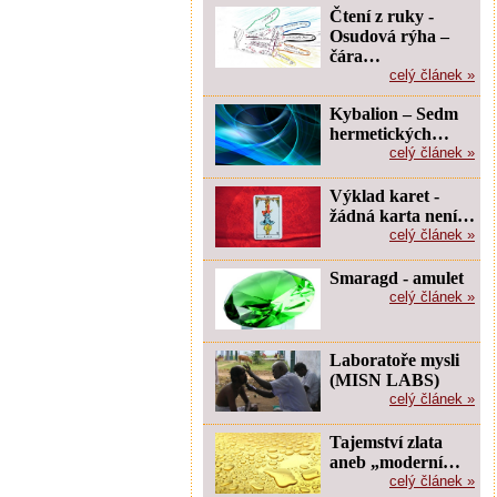
Čtení z ruky -
Osudová rýha –
čára…
celý článek »
Kybalion – Sedm
hermetických…
celý článek »
Výklad karet -
žádná karta není…
celý článek »
Smaragd - amulet
celý článek »
Laboratoře mysli
(MISN LABS)
celý článek »
Tajemství zlata
aneb „moderní…
celý článek »