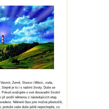
 Vesmír, Země, Slunce i Měsíc, voda,
. Stejně je to i s našimi životy. Duše se
á. Pokud uvažujete o své dosavadní životní
i již prošli některou z následujících etap.
uvedeno. Některé fáze jste možná přeskočili,
t, protože vaše duše ještě nepochopila, co