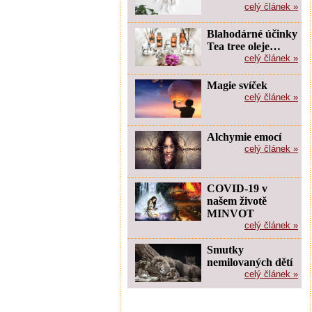
celý článek »
Blahodárné účinky
Tea tree oleje…
celý článek »
Magie svíček
celý článek »
Alchymie emocí
celý článek »
COVID-19 v
našem životě
MINVOT
celý článek »
Smutky
nemilovaných dětí
celý článek »