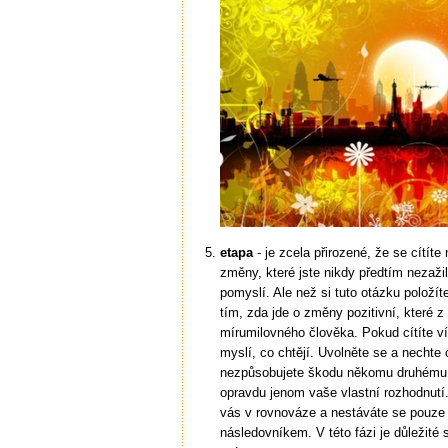
etapa
- je zcela přirozené, že se cítít
změny, které jste nikdy předtím nezažil
pomyslí. Ale než si tuto otázku položí
tím, zda jde o změny pozitivní, které z
mírumilovného člověka. Pokud cítíte víc
myslí, co chtějí. Uvolněte se a nechte
nezpůsobujete škodu někomu druhému, 
opravdu jenom vaše vlastní rozhodnutí.
vás v rovnováze a nestáváte se pouze
následovníkem. V této fázi je důležité