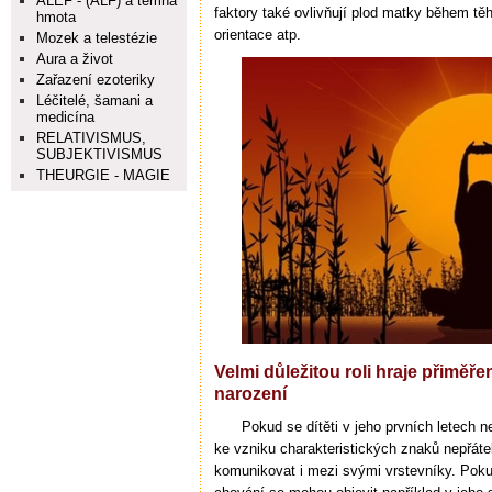
ALEF - (ALF) a temná
faktory také ovlivňují plod matky během tě
hmota
orientace atp.
Mozek a telestézie
Aura a život
Zařazení ezoteriky
Léčitelé, šamani a
medicína
RELATIVISMUS,
SUBJEKTIVISMUS
THEURGIE - MAGIE
Velmi důležitou roli hraje přiměř
narození
Pokud se dítěti v jeho prvních letech 
ke vzniku charakteristických znaků nepřátel
komunikovat i mezi svými vrstevníky. Poku