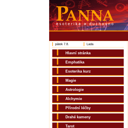
pátek 7.8.
Lada
Hlavní stránka
Emphatika
Esoterika kurz
Magie
Astrologie
Alchymie
Přírodní léčby
Drahé kameny
Tarot