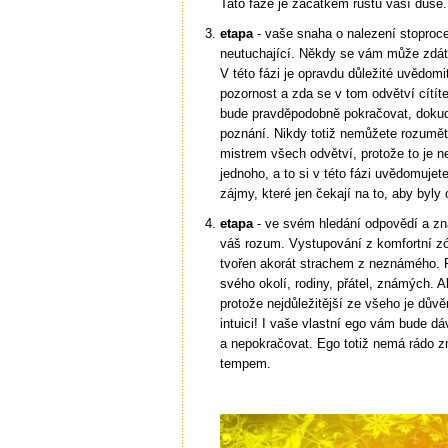
Tato fáze je začátkem růstu vaší duše.
etapa
- vaše snaha o nalezení stoproc
neutuchající. Někdy se vám může zdát
V této fázi je opravdu důležité uvědomit
pozornost a zda se v tom odvětví cítí
bude pravděpodobně pokračovat, dokud ne
poznání. Nikdy totiž nemůžete rozumět
mistrem všech odvětví, protože to je 
jednoho, a to si v této fázi uvědomuje
zájmy, které jen čekají na to, aby byl
etapa
- ve svém hledání odpovědí a zna
váš rozum. Vystupování z komfortní zó
tvořen akorát strachem z neznámého.
svého okolí, rodiny, přátel, známých. A
protože nejdůležitější ze všeho je dův
intuici! I vaše vlastní ego vám bude dá
a nepokračovat. Ego totiž nemá rádo z
tempem.