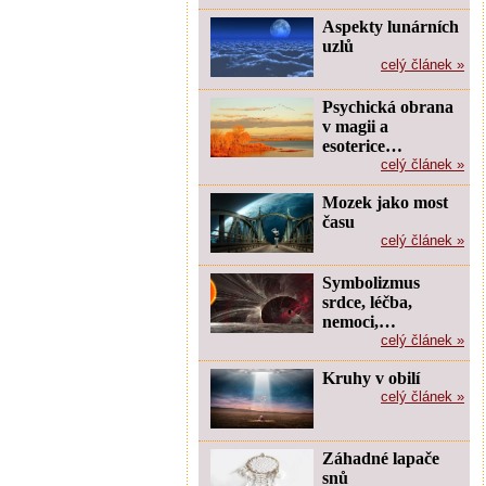
Aspekty lunárních
uzlů
celý článek »
Psychická obrana
v magii a
esoterice…
celý článek »
Mozek jako most
času
celý článek »
Symbolizmus
srdce, léčba,
nemoci,…
celý článek »
Kruhy v obilí
celý článek »
Záhadné lapače
snů