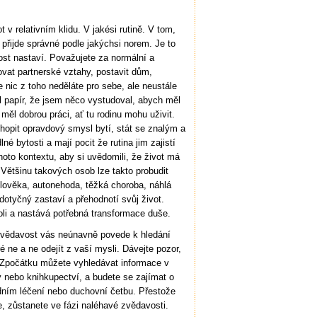
ot v relativním klidu. V jakési rutině. V tom,
přijde správné podle jakýchsi norem. Je to
nost nastaví. Považujete za normální a
ovat partnerské vztahy, postavit dům,
nic z toho neděláte pro sebe, ale neustále
 papír, že jsem něco vystudoval, abych měl
 měl dobrou práci, ať tu rodinu mohu uživit.
hopit opravdový smysl bytí, stát se znalým a
é bytosti a mají pocit že rutina jim zajistí
hoto kontextu, aby si uvědomili, že život má
Většinu takových osob lze takto probudit
člověka, autonehoda, těžká choroba, náhlá
e dotyčný zastaví a přehodnotí svůj život.
li a nastává potřebná transformace duše.
e zvědavost vás neúnavně povede k hledání
 ne a ne odejít z vaší mysli. Dávejte pozor,
 Zpočátku můžete vyhledávat informace v
 nebo knihkupectví, a budete se zajímat o
dním léčení nebo duchovní četbu. Přestože
, zůstanete ve fázi naléhavé zvědavosti.