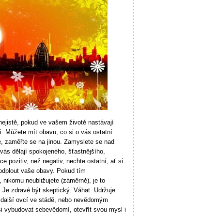
e nejistě, pokud ve vašem životě nastávají
i. Můžete mít obavu, co si o vás ostatní
te, zaměřte se na jinou. Zamyslete se nad
 vás dělají spokojeného, šťastnějšího,
e pozitiv, než negativ, nechte ostatní, ať si
 odplout vaše obavy. Pokud tím
nikomu neubližujete (záměrně), je to
 Je zdravé být skeptický. Váhat. Udržuje
 další ovcí ve stádě, nebo nevědomým
 si vybudovat sebevědomí, otevřít svou mysl i