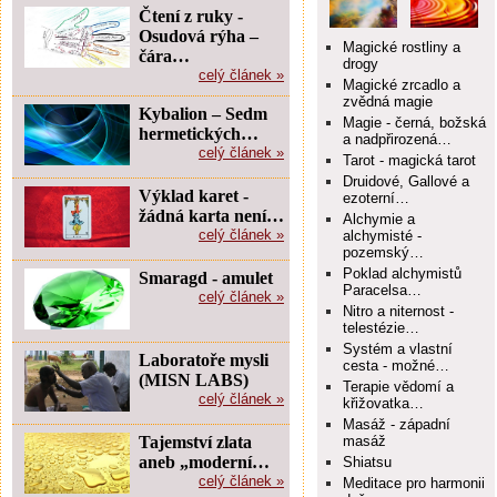
Čtení z ruky -
Osudová rýha –
Magické rostliny a
čára…
drogy
celý článek »
Magické zrcadlo a
zvědná magie
Kybalion – Sedm
Magie - černá, božská
hermetických…
a nadpřirozená…
celý článek »
Tarot - magická tarot
Druidové, Gallové a
Výklad karet -
ezoterní…
žádná karta není…
Alchymie a
celý článek »
alchymisté -
pozemský…
Poklad alchymistů
Smaragd - amulet
Paracelsa…
celý článek »
Nitro a niternost -
telestézie…
Systém a vlastní
Laboratoře mysli
cesta - možné…
(MISN LABS)
Terapie vědomí a
celý článek »
křižovatka…
Masáž - západní
Tajemství zlata
masáž
aneb „moderní…
Shiatsu
celý článek »
Meditace pro harmonii