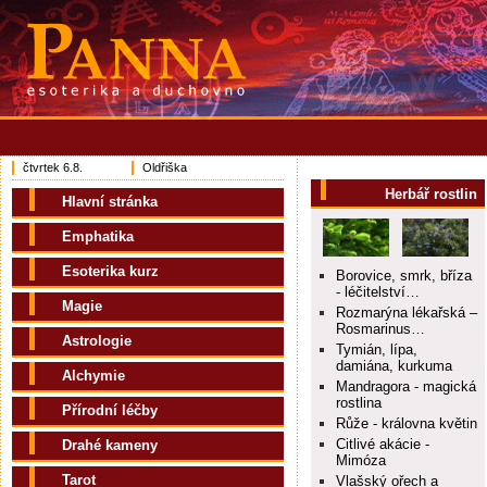
čtvrtek 6.8.
Oldřiška
Herbář rostlin
Hlavní stránka
Emphatika
Esoterika kurz
Borovice, smrk, bříza
- léčitelství…
Magie
Rozmarýna lékařská –
Rosmarinus…
Astrologie
Tymián, lípa,
damiána, kurkuma
Alchymie
Mandragora - magická
rostlina
Přírodní léčby
Růže - královna květin
Citlivé akácie -
Drahé kameny
Mimóza
Tarot
Vlašský ořech a