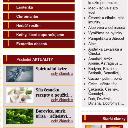
kouzlo pro mozek…
Esoterika
Med - léčivé zlato
včel
Chiromantie
Česnek a cibule - síla
imunity…
Herbář rostlin
Aloe vera a echinacea
Vyrážíme na bylinky
Knihy, které doporučujeme
Pampeliška a Jitrocel
Ezoterika obecná
Aloe
Andělika Lékařská a
Čínská
Amalaki, Anýz,
Poslední
AKTUALITY
Aronie, Astragalus…
Spirituální krize
Badyán, Bazalka,
Bedrník, Benedikt,…
celý článek »
Cacao - pokrm bohů
Celer - očista těla
Čekanka, Česnek,
Síla česneku,
Černobýl,…
recepty a použití…
Dub, Devětsil,
celý článek »
Divizna, Dobromysl…
Borovice, smrk,
bříza - léčitelství…
Starší články
celý článek »