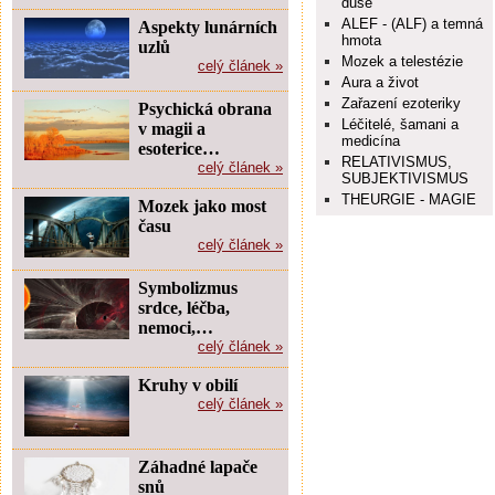
duše
ALEF - (ALF) a temná
Aspekty lunárních
hmota
uzlů
Mozek a telestézie
celý článek »
Aura a život
Zařazení ezoteriky
Psychická obrana
Léčitelé, šamani a
v magii a
medicína
esoterice…
RELATIVISMUS,
celý článek »
SUBJEKTIVISMUS
THEURGIE - MAGIE
Mozek jako most
času
celý článek »
Symbolizmus
srdce, léčba,
nemoci,…
celý článek »
Kruhy v obilí
celý článek »
Záhadné lapače
snů