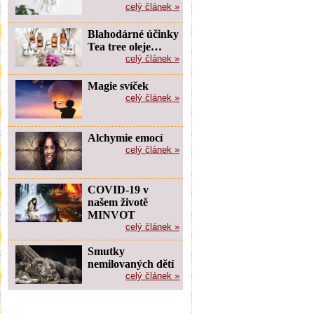
celý článek »
Blahodárné účinky
Tea tree oleje…
celý článek »
Magie svíček
celý článek »
Alchymie emocí
celý článek »
COVID-19 v
našem životě
MINVOT
celý článek »
Smutky
nemilovaných dětí
celý článek »