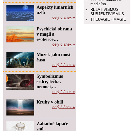
medicína
Aspekty lunárních
RELATIVISMUS,
uzlů
SUBJEKTIVISMUS
celý článek »
THEURGIE - MAGIE
Psychická obrana
v magii a
esoterice…
celý článek »
Mozek jako most
času
celý článek »
Symbolizmus
srdce, léčba,
nemoci,…
celý článek »
Kruhy v obilí
celý článek »
Záhadné lapače
snů