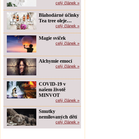
celý článek »
Blahodárné účinky
Tea tree oleje…
celý článek »
Magie svíček
celý článek »
Alchymie emocí
celý článek »
COVID-19 v
našem životě
MINVOT
celý článek »
Smutky
nemilovaných dětí
celý článek »