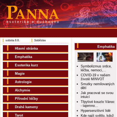
sobota 8.8.
Soběslav
Emphatika
Hlavní stránka
Emphatika
Esoterika kurz
Symbolizmus srdce,
léčba, nemoci,…
Magie
COVID-19 v našem
životě MINVOT
Astrologie
Smutky nemilovaných
dětí
Alchymie
Jak pracovat se svou
intuicí
Přírodní léčby
Třpytivé kouzlo Vánoc
- tajemno…
Drahé kameny
Hypersenzitivní lidé
Tarot
Kde najít světlo, když