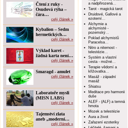
a nadpřirozená…
Čtení z ruky -
Tarot - magická tarot
Osudová rýha –
čára…
Druidové, Gallové a
ezoterní…
celý článek »
Alchymie a
alchymisté -
Kybalion – Sedm
pozemský…
hermetických…
Poklad alchymistů
celý článek »
Paracelsa…
Nitro a niternost -
Výklad karet -
telestézie…
žádná karta není…
Systém a vlastní
celý článek »
cesta - možné…
Terapie vědomí a
Smaragd - amulet
křižovatka…
celý článek »
Masáž - západní
masáž
Shiatsu
Meditace pro harmonii
Laboratoře mysli
duše
(MISN LABS)
ALEF - (ALF) a temná
celý článek »
hmota
Mozek a telestézie
Tajemství zlata
Aura a život
aneb „moderní…
Zařazení ezoteriky
celý článek »
Léčitelé, šamani a