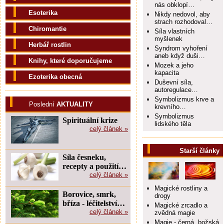
nás obklopí…
Esoterika
Nikdy nedovol, aby
strach rozhodoval…
Chiromantie
Síla vlastních
myšlenek
Herbář rostlin
Syndrom vyhoření
aneb když duši…
Knihy, které doporučujeme
Mozek a jeho
kapacita
Ezoterika obecná
Duševní síla,
autoregulace…
Symbolizmus krve a
Poslední
AKTUALITY
krevního…
Symbolizmus
Spirituální krize
lidského těla
celý článek »
Starší články
Síla česneku,
recepty a použití…
celý článek »
Magické rostliny a
Borovice, smrk,
drogy
bříza - léčitelství…
Magické zrcadlo a
celý článek »
zvědná magie
Magie - černá, božská