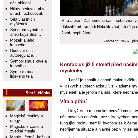
nás obklopí…
Nikdy nedovol, aby
strach rozhodoval…
Síla vlastních
Víra a přání Začněme si sami sebe více vá
myšlenek
důležité mít se rádi Několik věcí, které je
Syndrom vyhoření
život, nepřežívat
aneb když duši…
Mozek a jeho
Zobrazen: 7065x přís
kapacita
Duševní síla,
autoregulace…
Symbolizmus krve a
Konfucius již 5 století před naší
krevního…
myšlenky:
Symbolizmus
lidského těla
“Lepší je zapálit alespoň malou svíčku 
v lidských životech existují, si klademe 
myšlenek a je jenom na nás, které necháme 
Starší články
Víra a přání
I když si to mnoho lidí neuvědomuje, vš
Magické rostliny a
nás posouvá dopředu, bez víry bychom ne
drogy
fungující rodinu, neměli bychom se k čem
Magické zrcadlo a
nepříjemná situace a hlavně bez víry se ná
zvědná magie
Magie - černá, božská