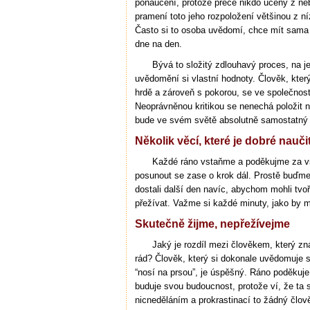
ponaučení, protože přece nikdo učený z ne
pramení toto jeho rozpoložení většinou z 
Často si to osoba uvědomí, chce mít sama 
dne na den.
Bývá to složitý zdlouhavý proces, na 
uvědomění si vlastní hodnoty. Člověk, kter
hrdě a zároveň s pokorou, se ve společnosti 
Neoprávněnou kritikou se nenechá položit n
bude ve svém světě absolutně samostatný 
Několik věcí, které je dobré nauči
Každé ráno vstaňme a poděkujme za 
posunout se zase o krok dál. Prostě buďme
dostali další den navíc, abychom mohli tvoř
přežívat. Važme si každé minuty, jako by m
Skutečně žijme, nepřežívejme
Jaký je rozdíl mezi člověkem, který z
rád? Člověk, který si dokonale uvědomuje sv
“nosí na prsou”, je úspěšný. Ráno poděkuje 
buduje svou budoucnost, protože ví, že ta 
nicneděláním a prokrastinací to žádný člov