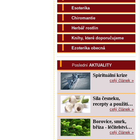
Esoterika
Chiromantie
Herbář rostlin
Knihy, které doporučujeme
Ezoterika obecná
Poslední
AKTUALITY
Spirituální krize
celý článek »
Síla česneku,
recepty a použití…
celý článek »
Borovice, smrk,
bříza - léčitelství…
celý článek »