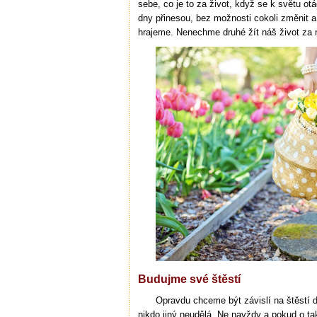
sebe, co je to za život, když se k světu 
dny přinesou, bez možnosti cokoli změnit 
hrajeme. Nenechme druhé žít náš život za 
Budujme své štěstí
Opravdu chceme být závislí na štěstí 
nikdo jiný neudělá. Ne navždy a pokud o ta