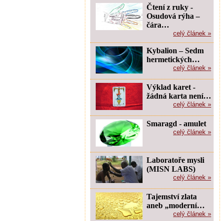
Čtení z ruky -
Osudová rýha –
čára…
celý článek »
Kybalion – Sedm
hermetických…
celý článek »
Výklad karet -
žádná karta není…
celý článek »
Smaragd - amulet
celý článek »
Laboratoře mysli
(MISN LABS)
celý článek »
Tajemství zlata
aneb „moderní…
celý článek »