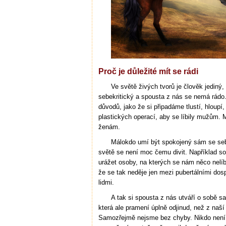
Proč je důležité mít se rádi
Ve světě živých tvorů je člověk jediný,
sebekritický a spousta z nás se nemá rádo.
důvodů, jako že si připadáme tlustí, hloupí,
plastických operací, aby se líbily mužům. Mu
ženám.
Málokdo umí být spokojený sám se sebo
světě se není moc čemu divit. Například so
urážet osoby, na kterých se nám něco nelíb
že se tak neděje jen mezi pubertálními dosp
lidmi.
A tak si spousta z nás utváří o sobě 
která ale pramení úplně odjinud, než z naší
Samozřejmě nejsme bez chyby. Nikdo není. D