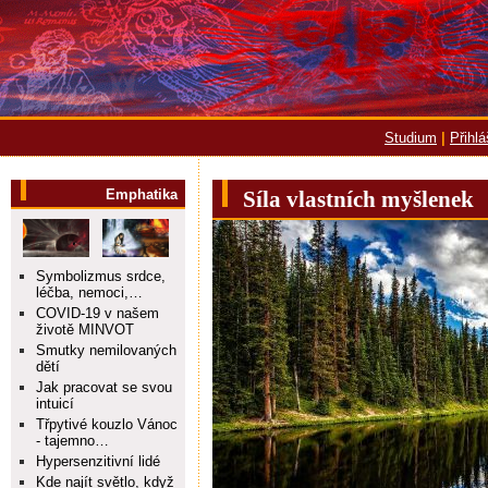
Studium
|
Přihl
Emphatika
Síla vlastních myšlenek
Symbolizmus srdce,
léčba, nemoci,…
COVID-19 v našem
životě MINVOT
Smutky nemilovaných
dětí
Jak pracovat se svou
intuicí
Třpytivé kouzlo Vánoc
- tajemno…
Hypersenzitivní lidé
Kde najít světlo, když