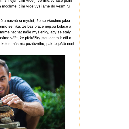
m silnější, čím více jí věříme. A naše přání
nim modlíme, čím více vysíláme do vesmíru
 a naivně si myslet, že se všechno jaksi
armo se říká, že bez práce nejsou koláče a
esmíme nechat naše myšlenky, aby se staly
íme věřit, že překážky jsou cesta k cíli a
kolem nás nic pozitivního, pak to ještě není