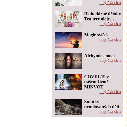
celý článek »
Blahodárné účinky
Tea tree oleje…
celý článek »
Magie svíček
celý článek »
Alchymie emocí
celý článek »
COVID-19 v
našem životě
MINVOT
celý článek »
Smutky
nemilovaných dětí
celý článek »