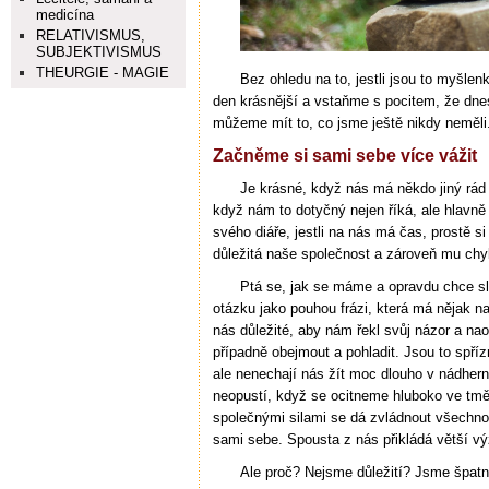
medicína
RELATIVISMUS,
SUBJEKTIVISMUS
THEURGIE - MAGIE
Bez ohledu na to, jestli jsou to myšlen
den krásnější a vstaňme s pocitem, že dn
můžeme mít to, co jsme ještě nikdy neměli
Začněme si sami sebe více vážit
Je krásné, když nás má někdo jiný rád a
když nám to dotyčný nejen říká, ale hlavně
svého diáře, jestli na nás má čas, prostě si
důležitá naše společnost a zároveň mu chy
Ptá se, jak se máme a opravdu chce sl
otázku jako pouhou frázi, která má nějak na
nás důležité, aby nám řekl svůj názor a n
případně obejmout a pohladit. Jsou to spříz
ale nenechají nás žít moc dlouho v nádher
neopustí, když se ocitneme hluboko ve tmě.
společnými silami se dá zvládnout všechno.
sami sebe. Spousta z nás přikládá větší 
Ale proč? Nejsme důležití? Jsme špatn