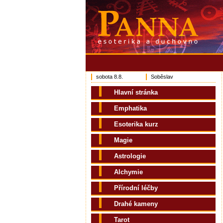
sobota 8.8.
Soběslav
Hlavní stránka
Emphatika
Esoterika kurz
Magie
Astrologie
Alchymie
Přírodní léčby
Drahé kameny
Tarot