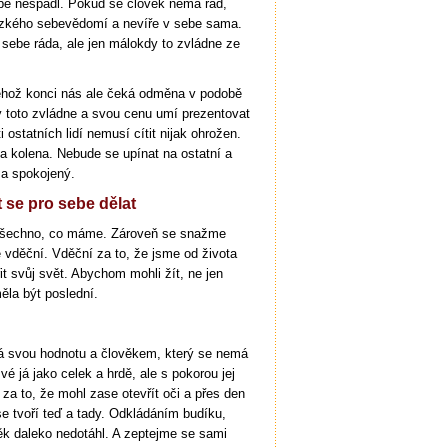
be nespadl. Pokud se člověk nemá rád,
nízkého sebevědomí a nevíře v sebe sama.
sebe ráda, ale jen málokdy to zvládne ze
jehož konci nás ale čeká odměna v podobě
ý toto zvládne a svou cenu umí prezentovat
ostatních lidí nemusí cítit nijak ohrožen.
a kolena. Nebude se upínat na ostatní a
a spokojený.
t se pro sebe dělat
všechno, co máme. Zároveň se snažme
 vděční. Vděční za to, že jsme od života
it svůj svět. Abychom mohli žít, ne jen
ěla být poslední.
ná svou hodnotu a člověkem, který se nemá
é já jako celek a hrdě, ale s pokorou jej
za to, že mohl zase otevřít oči a přes den
se tvoří teď a tady. Odkládáním budíku,
ěk daleko nedotáhl. A zeptejme se sami