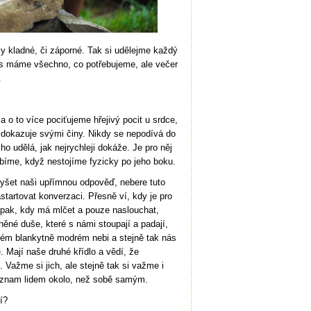
ky kladné, či záporné. Tak si udělejme každý
es máme všechno, co potřebujeme, ale večer
.
 o to více pociťujeme hřejivý pocit u srdce,
 dokazuje svými činy. Nikdy se nepodívá do
 ho udělá, jak nejrychleji dokáže. Je pro něj
bíme, když nestojíme fyzicky po jeho boku.
yšet naši upřímnou odpověď, nebere tuto
startovat konverzaci. Přesně ví, kdy je pro
aopak, kdy má mlčet a pouze naslouchat,
něné duše, které s námi stoupají a padají,
ném blankytně modrém nebi a stejně tak nás
 Mají naše druhé křídlo a vědí, že
 Važme si jich, ale stejně tak si važme i
význam lidem okolo, než sobě samým.
í?