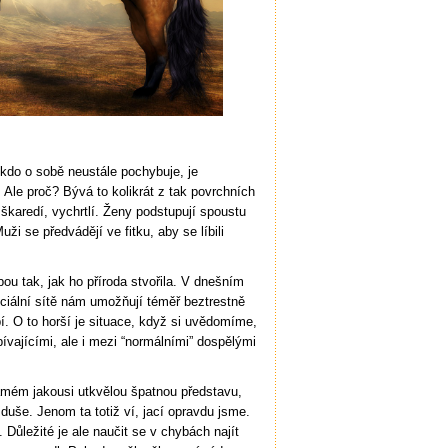
 kdo o sobě neustále pochybuje, je
 Ale proč? Bývá to kolikrát z tak povrchních
 škaredí, vychrtlí. Ženy podstupují spoustu
ži se předvádějí ve fitku, aby se líbili
u tak, jak ho příroda stvořila. V dnešním
ciální sítě nám umožňují téměř beztrestně
í. O to horší je situace, když si uvědomíme,
ívajícími, ale i mezi “normálními” dospělými
samém jakousi utkvělou špatnou představu,
 duše. Jenom ta totiž ví, jací opravdu jsme.
ůležité je ale naučit se v chybách najít