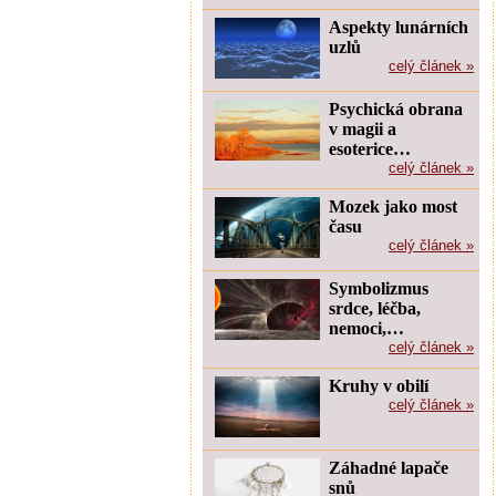
Aspekty lunárních
uzlů
celý článek »
Psychická obrana
v magii a
esoterice…
celý článek »
Mozek jako most
času
celý článek »
Symbolizmus
srdce, léčba,
nemoci,…
celý článek »
Kruhy v obilí
celý článek »
Záhadné lapače
snů