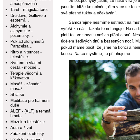
Je bezpochyby jasné, že naše víra je tí
a nadpřirozená…
jsou tím blíže ke splnění, čím více se k 
Tarot - magická tarot
své přesné tužby a očekávání.
Druidové, Gallové a
ezoterní…
Samozřejmě nesmíme ustrnout na místě
Alchymie a
vyřeší za nás. Takhle to nefunguje. Ne nad
alchymisté -
platí to i ve smyslu našich přání a snů. N
pozemský…
údělem šedivých dnů a bezesných nocí. Mus
Poklad alchymistů
Paracelsa…
pokud máme pocit, že jsme na konci a není 
Nitro a niternost -
konec. Na co myslíme, to přitahujeme.
telestézie…
Systém a vlastní
cesta - možné…
Terapie vědomí a
křižovatka…
Masáž - západní
masáž
Shiatsu
Meditace pro harmonii
duše
ALEF - (ALF) a temná
hmota
Mozek a telestézie
Aura a život
Zařazení ezoteriky
Léčitelé, šamani a