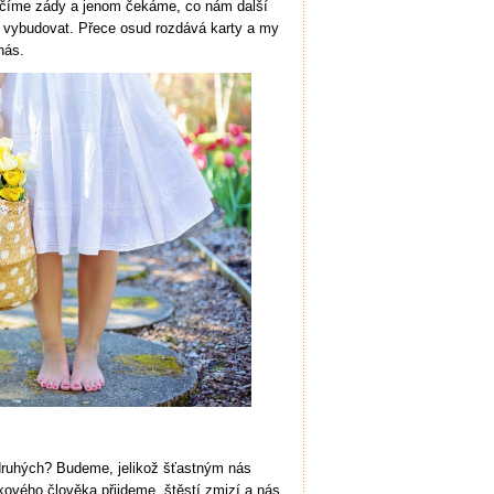
otáčíme zády a jenom čekáme, co nám další
a vybudovat. Přece osud rozdává karty a my
nás.
druhých? Budeme, jelikož šťastným nás
kového člověka přijdeme, štěstí zmizí a nás