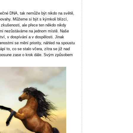
nečné DNA, tak nemůže být nikdo na světě,
povahy. Můžeme si být s kýmkoli blízcí,
 zkušenosti, ale přece ten někdo nikdy
ami nezůstáváme na jednom místě. Naše
tví, v dospívání a v dospělosti. Jinak
nostmi se mění priority, náhled na spoustu
í to, co se stalo včera, zítra se již nad
posune zase o krok dále. Svým způsobem