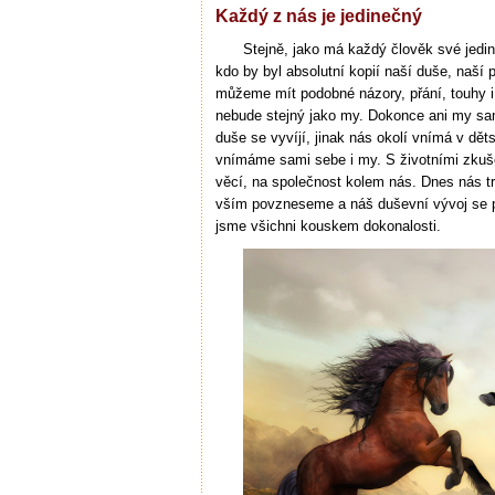
Každý z nás je jedinečný
Stejně, jako má každý člověk své jedi
kdo by byl absolutní kopií naší duše, naší 
můžeme mít podobné názory, přání, touhy i
nebude stejný jako my. Dokonce ani my s
duše se vyvíjí, jinak nás okolí vnímá v děts
vnímáme sami sebe i my. S životními zkuše
věcí, na společnost kolem nás. Dnes nás tráp
vším povzneseme a náš duševní vývoj se 
jsme všichni kouskem dokonalosti.