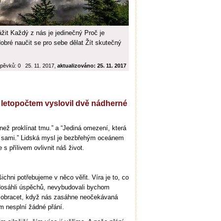
žit Každý z nás je jedinečný Proč je
 dobré naučit se pro sebe dělat Žít skutečný
pěvků: 0 25. 11. 2017,
aktualizováno: 25. 11. 2017
m letopočtem vyslovil dvě nádherné
než proklínat tmu.” a “Jediná omezení, která
my sami.” Lidská mysl je bezbřehým oceánem
s přílivem ovlivnit náš život.
ichni potřebujeme v něco věřit. Víra je to, co
dosáhli úspěchů, nevybudovali bychom
u obracet, když nás zasáhne neočekávaná
m nesplní žádné přání.