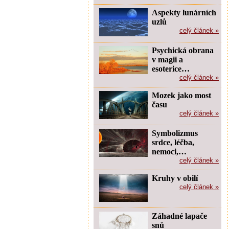
Aspekty lunárních
uzlů
celý článek »
Psychická obrana
v magii a
esoterice…
celý článek »
Mozek jako most
času
celý článek »
Symbolizmus
srdce, léčba,
nemoci,…
celý článek »
Kruhy v obilí
celý článek »
Záhadné lapače
snů