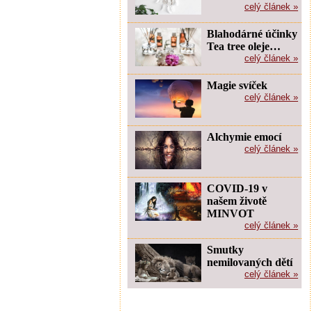
celý článek »
Blahodárné účinky
Tea tree oleje…
celý článek »
Magie svíček
celý článek »
Alchymie emocí
celý článek »
COVID-19 v
našem životě
MINVOT
celý článek »
Smutky
nemilovaných dětí
celý článek »