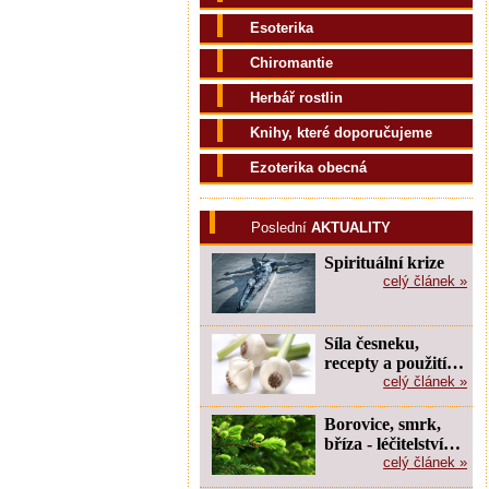
Esoterika
Chiromantie
Herbář rostlin
Knihy, které doporučujeme
Ezoterika obecná
Poslední
AKTUALITY
Spirituální krize
celý článek »
Síla česneku,
recepty a použití…
celý článek »
Borovice, smrk,
bříza - léčitelství…
celý článek »