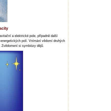
acity
vitační a elektrické pole, případně další
h energetických polí. Vnímání vědomí druhých
. Zvědomení si symbiózy dějů.