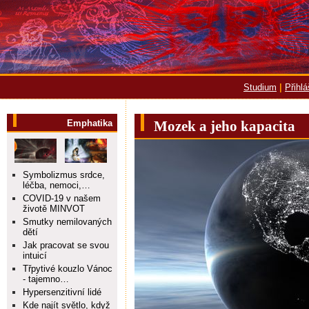
Studium
|
Přihl
Emphatika
Mozek a jeho kapacita
Symbolizmus srdce,
léčba, nemoci,…
COVID-19 v našem
životě MINVOT
Smutky nemilovaných
dětí
Jak pracovat se svou
intuicí
Třpytivé kouzlo Vánoc
- tajemno…
Hypersenzitivní lidé
Kde najít světlo, když