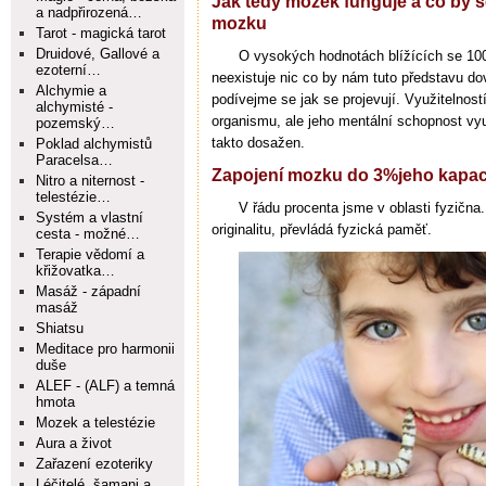
Jak tedy mozek funguje a co by se
a nadpřirozená…
mozku
Tarot - magická tarot
Druidové, Gallové a
O vysokých hodnotách blížících se 1
ezoterní…
neexistuje nic co by nám tuto představu d
Alchymie a
podívejme se jak se projevují. Využitelnos
alchymisté -
organismu, ale jeho mentální schopnost využ
pozemský…
takto dosažen.
Poklad alchymistů
Paracelsa…
Zapojení mozku do 3%jeho kapac
Nitro a niternost -
telestézie…
V řádu procenta jsme v oblasti fyzična
Systém a vlastní
originalitu, převládá fyzická paměť.
cesta - možné…
Terapie vědomí a
křižovatka…
Masáž - západní
masáž
Shiatsu
Meditace pro harmonii
duše
ALEF - (ALF) a temná
hmota
Mozek a telestézie
Aura a život
Zařazení ezoteriky
Léčitelé, šamani a