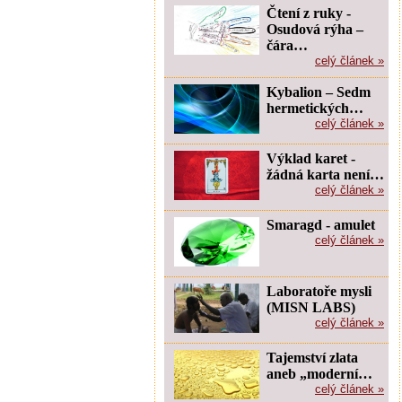
Čtení z ruky -
Osudová rýha –
čára…
celý článek »
Kybalion – Sedm
hermetických…
celý článek »
Výklad karet -
žádná karta není…
celý článek »
Smaragd - amulet
celý článek »
Laboratoře mysli
(MISN LABS)
celý článek »
Tajemství zlata
aneb „moderní…
celý článek »