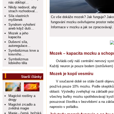
nás obklopí…
Nikdy nedovol, aby
strach rozhodoval…
Síla vlastních
Co vše dokáže mozek? Jak funguje? Jakou
myšlenek
fungování mozku ovlivňujeme prostor ne
Syndrom vyhoření
Informace v mozku a jak se zpracovávají.
aneb když duši…
Mozek a jeho
kapacita
Duševní síla,
autoregulace…
Symbolizmus krve a
Mozek – kapacita mozku a schopn
krevního…
Symbolizmus
Ovládá celý náš centrální nervový syst
lidského těla
Každý neuron je pouze bodem (ostrůvkem) 
Mozek je kopií vesmíru
Starší články
V současné době se stále častě objevu
používá pouze 10% mozku. Podle skeptik
oblasti. Výsledky zveřejňují na základě po
Magické rostliny a
všechny buňky mozku spotřebovávají kyslí
drogy
posuzovat člověka v bezvědomí a na základ
Magické zrcadlo a
naprosto v pořádku.
zvědná magie
Magie - černá, božská