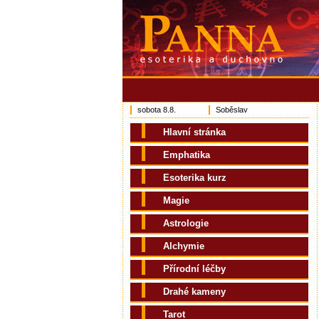
sobota 8.8.
Soběslav
Hlavní stránka
Emphatika
Esoterika kurz
Magie
Astrologie
Alchymie
Přírodní léčby
Drahé kameny
Tarot