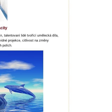
city
n, talentovaní lidé tvořící umělecká díla,
vidné projekce, citlivost na změny
h polích.