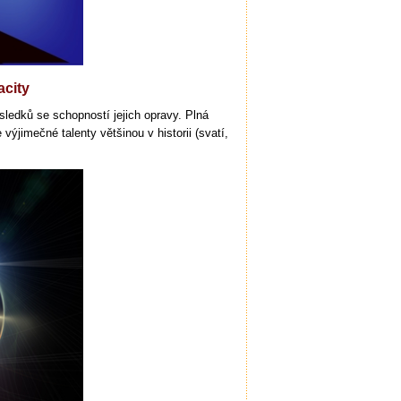
acity
sledků se schopností jejich opravy. Plná
ýjimečné talenty většinou v historii (svatí,