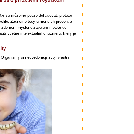
 dělo při aktivním využívání
00% se můžeme pouze dohadovat, protože
ovolilo. Začněme tedy u menších procent a
tí zde není myšleno zapojení mozku do
ití včetně intelektuálního rozměru, který je
ity
. Organismy si neuvědomují svoji vlastní